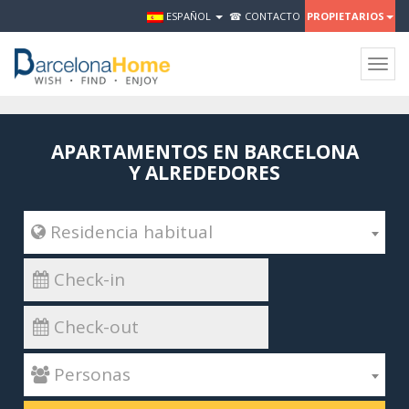
ESPAÑOL
☎ CONTACTO
PROPIETARIOS
Togg
navig
APARTAMENTOS EN BARCELONA
Y ALREDEDORES
 Residencia habitual
 Personas