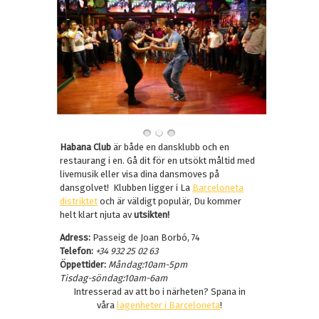
Habana Club
är både en dansklubb och en
restaurang i en. Gå dit för en utsökt måltid med
livemusik eller visa dina dansmoves på
dansgolvet! Klubben ligger i La
Barceloneta
distriktet
och är väldigt populär, Du kommer
helt klart njuta av
utsikten!
Adress:
Passeig de Joan Borbó, 74
Telefon:
+34 932 25 02 63
Öppettider:
Måndag:10am-5pm
Tisdag-söndag:10am-6am
Intresserad av att bo i närheten? Spana in
våra
lägenheter i Barceloneta
!