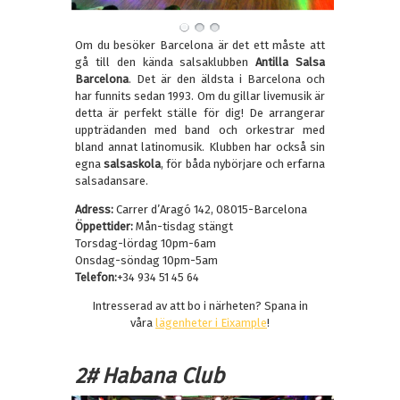
Om du besöker Barcelona är det ett måste att
gå till den kända salsaklubben
Antilla Salsa
Barcelona
. Det är den äldsta i Barcelona och
har funnits sedan 1993. Om du gillar livemusik är
detta är perfekt ställe för dig! De arrangerar
uppträdanden med band och orkestrar med
bland annat latinomusik. Klubben har också sin
egna
salsaskola
, för båda nybörjare och erfarna
salsadansare.
Adress:
Carrer d’Aragó 142, 08015-Barcelona
Öppettider:
Mån-tisdag stängt
Torsdag-lördag 10pm-6am
Onsdag-söndag 10pm-5am
Telefon:
+34 934 51 45 64
Intresserad av att bo i närheten? Spana in
våra
lägenheter i Eixample
!
2# Habana Club