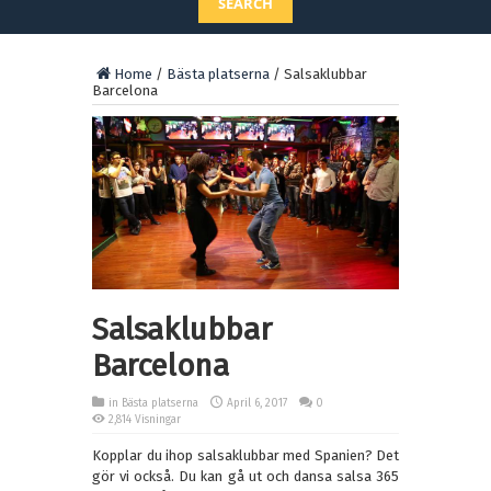
SEARCH
Home
/
Bästa platserna
/
Salsaklubbar
Barcelona
Salsaklubbar
Barcelona
in
Bästa platserna
April 6, 2017
0
2,814 Visningar
Kopplar du ihop salsaklubbar med Spanien? Det
gör vi också. Du kan gå ut och dansa salsa 365