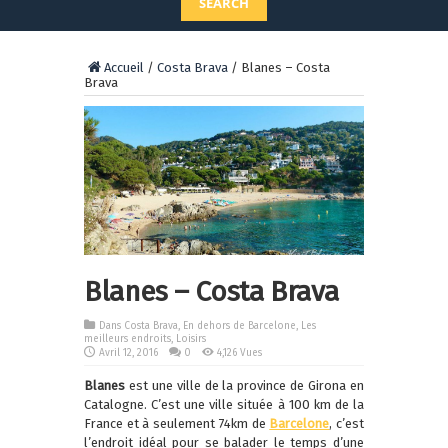
SEARCH
Accueil
/
Costa Brava
/
Blanes – Costa
Brava
Blanes – Costa Brava
Dans
Costa Brava
,
En dehors de Barcelone
,
Les
meilleurs endroits
,
Loisirs
Avril 12, 2016
0
4,126 Vues
Blanes
est une ville de la province de Girona en
Catalogne. C’est une ville située à 100 km de la
France et à seulement 74km de
Barcelone
, c’est
l’endroit idéal pour se balader le temps d’une