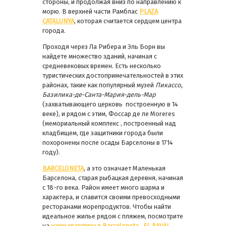
стороны, и продолжая вниз по направлению к
морю. В верхней части Рамблас
PLAZA
CATALUNYA
, которая считается сердцем центра
города.
Проходя через Ла Рибера и Эль Борн вы
найдете множество зданий, начиная с
средневековых времен. Есть несколько
туристических достопримечательностей в этих
районах, такие как популярный музей
Пикассо,
Базилика-де-Санта-Мария-дель-Мар
(захватывающего церковь построенную в 14
веке), и рядом с этим, Фоссар де ле Moreres
(мемориальный комплекс , построенный над
кладбищем, где защитники города были
похоронены после осады Барселоны в 1714
году).
BARCELONETA
, а это означает Маленькая
Барселона, старая рыбацкая деревня, начиная
с 18-го века. Район имеет много шарма и
характера, и славится своими превосходными
ресторанами морепродуктов. Чтобы найти
идеальное жилье рядом с пляжем, посмотрите
на
наши квартиры в Barceloneta
.
EL RAVAL