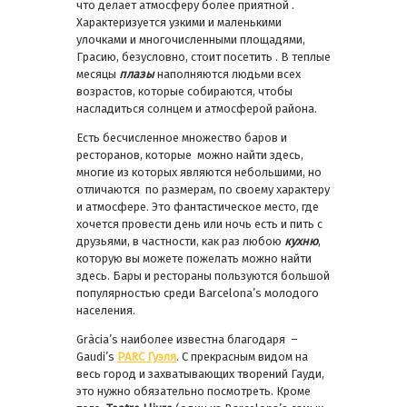
что делает атмосферу более приятной .
Характеризуется узкими и маленькими
улочками и многочисленными площадями,
Грасию, безусловно, стоит посетить . В теплые
месяцы
плазы
наполняются людьми всех
возрастов, которые собираются, чтобы
насладиться солнцем и атмосферой района.
Есть бесчисленное множество баров и
ресторанов, которые можно найти здесь,
многие из которых являются небольшими, но
отличаются по размерам, по своему характеру
и атмосфере. Это фантастическое место, где
хочется провести день или ночь есть и пить с
друзьями, в частности, как раз любою
кухню
,
которую вы можете пожелать можно найти
здесь. Бары и рестораны пользуются большой
популярностью среди Barcelona’s молодого
населения.
Gràcia’s наиболее известна благодаря –
Gaudi’s
PARC
Гуэля
. С прекрасным видом на
весь город и захватывающих творений Гауди,
это нужно обязательно посмотреть. Кроме