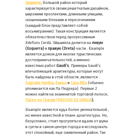
Эшампле
, большой район который
характеризуется своим решетчатым дизайном,
широкими проспектами, длинными улицами,
скошенными блоками и пересечениями
(каждый блок представляет собой
восьмигранник). Такая конструкция является
обязательством перед прогрессивным
Ildefons Cerdà. Эйшампла делится на
левую
(Esquerra)
и
правую (Dreta)
части . Eixample
является домом для многих туристических
достопримечательностей, а именно
известных работ
Gaudi’s
. Примеры Gaudi’s
впечатляющей архитектуры, которые могут
быть найдены в этой области ,являются :
Sagrada Familia
,
Бальо
и
Casa Mila
(обычно
упоминается как Ла Педрера). Первые 2
можно найти на знаменитой торговой полосе,
Пасео де Грасия (
PASSEIG DE GRACIA
)
.
Eixample является куда более увлекательной ,
но менее известной в плане
архитектуры
. Но,
безусловно, стоит прогуляться вдали от шума
и суеты в самом центре города и исследовать
этот спокойный, еще оживленный район. Так