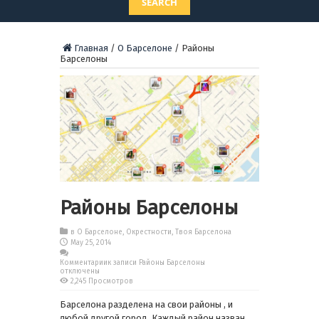
SEARCH
Главная
/
О Барселоне
/
Районы
Барселоны
Районы Барселоны
в
О Барселоне
,
Окрестности
,
Твоя Барселона
May 25, 2014
Комментарии
к записи Районы Барселоны
отключены
2,245 Просмотров
Барселона разделена на свои районы , и
любой другой город. Каждый район назван