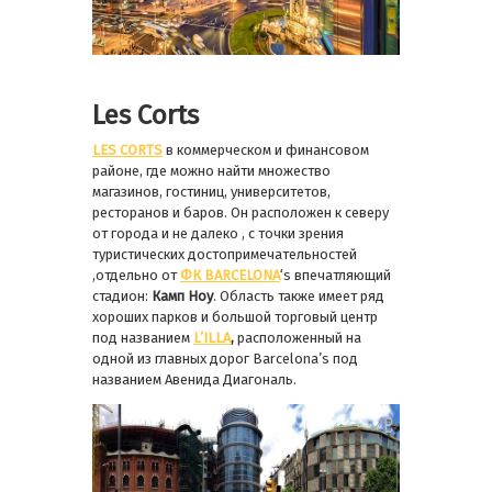
Les Corts
LES CORTS
в коммерческом и финансовом
районе, где можно найти множество
магазинов, гостиниц, университетов,
ресторанов и баров. Он расположен к северу
от города и не далеко , с точки зрения
туристических достопримечательностей
,отдельно от
ФК BARCELONA
‘s впечатляющий
стадион:
Камп Ноу
. Область также имеет ряд
хороших парков и большой торговый центр
под названием
L’ILLA
,
расположенный на
одной из главных дорог Barcelona’s под
названием Авенида Диагональ.