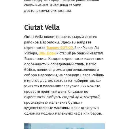
своим именем и насыщен своими
достопримечательностями.
Ciutat Vella
Ciutat Vella является очень старым из всех
районов Барселоны. Здесь вы найдете
окрестности
Баррио GOTICO
, Эль-Равал, Ла
Рибера,
Эль-Борн
и старый рыбацкий квартал
Барселонета. Каждая окрестность имеет свои
особенности и определеный стиль. Barrio
Gótico, является домом для великолепного
собора Барселоны, на площади Пласа Рейяль
и многое другое, состоит из лабиринтов, как
узких так и маленьких переулков. Вы можете
провести приятный день, блуждая по
окрестности любуясь
старой архитектурой
,
просматривая маленькие бутики и
художественные магазины, или отдохнуть в
одном из модных маленьких кафе или баров.