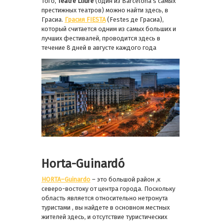
того,
Teatre
Lliure
(один из Barcelona’s самых
престижных театров) можно найти здесь, в
Грасиа.
Грасия
FIESTA
(Festes де Грасиа),
который считается одним из самых больших и
лучших фестивалей, проводится здесь в
течение 8 дней в августе каждого года
Horta-Guinardó
HORTA
–
Guinardo
– это большой район ,к
северо-востоку от центра города. Поскольку
область является относительно нетронута
туристами , вы найдете в основном местных
жителей здесь, и отсутствие туристических