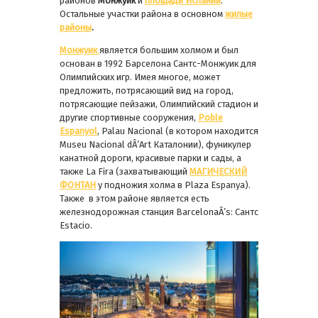
районов
Монжуик
и
площади Испании
.
Остальные участки района в основном
жилые
районы
.
Монжуик
является большим холмом и был
основан в 1992 Барселона Сантс-Монжуик для
Олимпийских игр. Имея многое, может
предложить, потрясающий вид на город,
потрясающие пейзажи, Олимпийский стадион и
другие спортивные сооружения,
Poble
Espanyol
, Palau Nacional (в котором находится
Museu Nacional dÂ’Art Каталонии), фуникулер
канатной дороги, красивые парки и сады, а
также La Fira (захватывающий
MАГИЧЕСКИЙ
ФОНТАН
у подножия холма в Plaza Espanya).
Также в этом районе является есть
железнодорожная станция BarcelonaÂ’s: Сантс
Estacio.