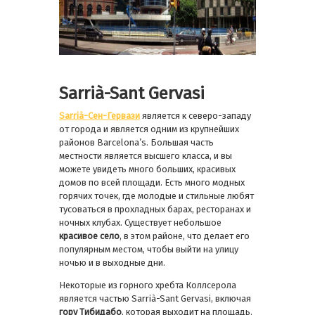
Sarrià
-Sant Gervasi
Sarrià-Сен-Гервази
является к северо-западу
от города и является одним из крупнейших
районов Barcelona’s. Большая часть
местности является высшего класса, и вы
можете увидеть много больших, красивых
домов по всей площади. Есть много модных
горячих точек, где молодые и стильные любят
тусоваться в прохладных барах, ресторанах и
ночных клубах. Существует небольшое
красивое село
, в этом районе, что делает его
популярным местом, чтобы выйти на улицу
ночью и в выходные дни.
Некоторые из горного хребта Коллсерола
является частью Sarrià-Sant Gervasi, включая
гору Тибидабо
, которая выходит на площадь.