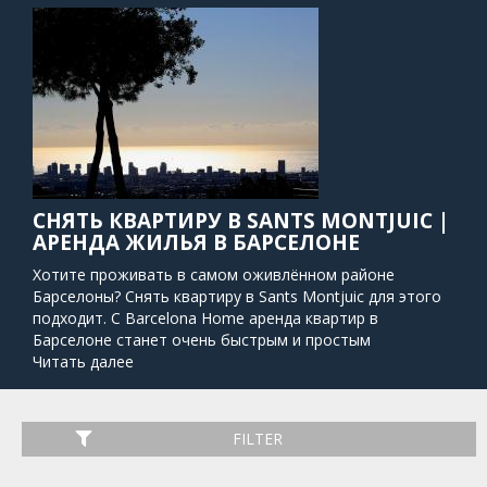
СНЯТЬ КВАРТИРУ В SANTS MONTJUIC |
АРЕНДА ЖИЛЬЯ В БАРСЕЛОНЕ
Хотите проживать в самом оживлённом районе
Барселоны? Снять квартиру в Sants Montjuic для этого
подходит. С Barcelona Home аренда квартир в
Барселоне станет очень быстрым и простым
процессом.
Читать далее
Барселона дала Sants Montjuic новую идентичность,
превратив его из исторического военного оплота в
место, которое днем ​​служит огромным парком, а
FILTER
ночью - детской площадкой. Это настоящий центр
деятельности, наполненный энергией и жизнью, и