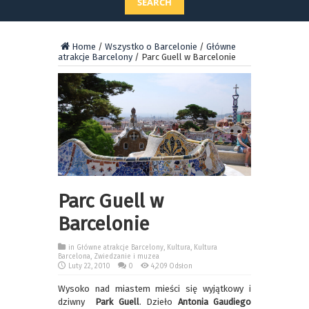
SEARCH
Home
/
Wszystko o Barcelonie
/
Główne
atrakcje Barcelony
/
Parc Guell w Barcelonie
Parc Guell w
Barcelonie
in
Główne atrakcje Barcelony
,
Kultura
,
Kultura
Barcelona
,
Zwiedzanie i muzea
Luty 22, 2010
0
4,209 Odsłon
Wysoko nad miastem mieści się wyjątkowy i
dziwny
Park Guell
. Dzieło
Antonia Gaudiego