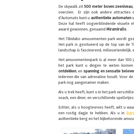
De skywalk zit
500 meter boven zeeniveau
overzien. Er zijn ook andere attracties
d’Automats kunt u
authentieke automaten
u
Deze hal heeft oogverblindende visuele e
award gewonnen, genaamd
Miramiralls
.
Het Tibidabo amusementen park wordt gez
Het park is gesitueerd op de top van de T
landschap is fascinerend, milieuvriendelijk
Het amusementenpark is al meer dan 100 ja
het park kunt u dingen te weten kome
ontdekken
, en
spanning en sensatie
beleve
iedereen die van adrenaline houdt. Voor de j
park nog aangenamer maken.
Als u trek heeft, kunt u in het park verschil
snack, een diner, en verschillende spelletj
Echter, als u hoogtevrees heeft, wilt u waar
een rustig dagje te hebben. Als u in
Bar
authentieke berg en het bijbehorende amu