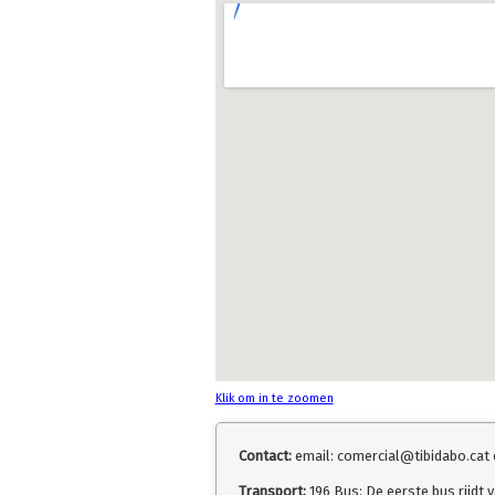
Klik om in te zoomen
Contact:
email: comercial@tibidabo.cat of
Transport:
196 Bus: De eerste bus rijdt 