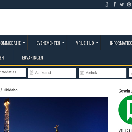
COMMODATIE
EVENEMENTEN
VRIJE TIJD
INFORMATIE
EN
ERVARINGEN
ommodaties
Geschre
/
Tibidabo
VOLG O