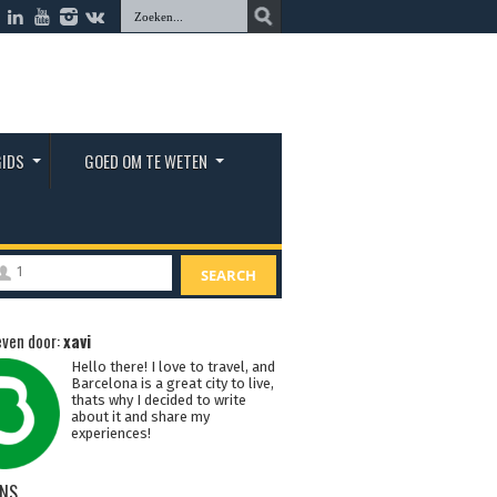
GIDS
GOED OM TE WETEN
1
SEARCH
ven door:
xavi
Hello there! I love to travel, and
Barcelona is a great city to live,
thats why I decided to write
about it and share my
experiences!
NS