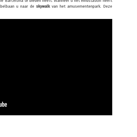
die Barcelona te bieden heeft. Wanneer u het eindstation heeft
kabelbaan u naar de
skywalk
van het amusementenpark. Deze