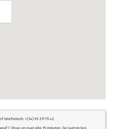
 telefonisch: +(34) 93 211 79 42.
vanaf 7.30uur en gaat elke 15 minuten. De laatste bus