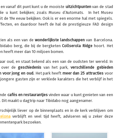
, en vanaf dit punt kunt u de mooiste
uitzichtpunten
van de stad
 die u kunt bekijken; zoals Museu d’Automats. In het Museu
it de 19e eeuw bekijken. Ook is er een enorme hal met spiegels.
ffecten, en daardoor heeft de hal de prestigieuze FAD design
ien als een van de
wonderlijkste landschappen
van Barcelona.
ibidabo berg, die bij de bergketen
Collserola Ridge
hoort. Het
, en heeft meer dan 10 miljoen bomen.
ar oud, en staat bekend als een van de oudsten ter wereld. In
n over de
geschiedenis
van het park,
verschillende gebieden
n voor jong en oud.
Het park heeft
meer dan 25 attracties
voor
ongere gasten zijn er verklede karakters die het verblijf in het
lende
cafés en restaurantjes
vinden waar u kunt genieten van een
es. Dit maakt u dagtrip naar Tibidabo nog aangenamer.
schijnlijk liever op de binnenplaats en in de kerk verblijven om
celona
verblijft en veel tijd heeft, adviseren wij u zeker deze
sementenpark bezoeken.