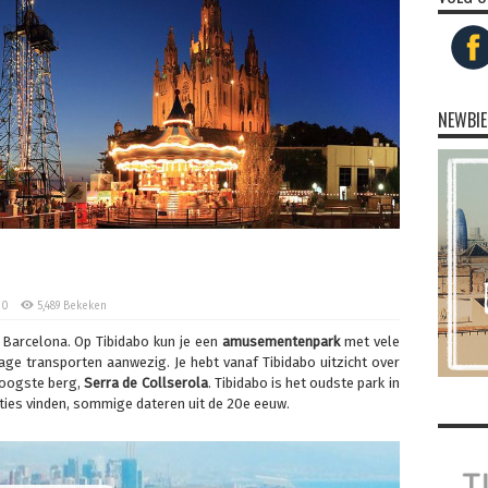
NEWBIE
0
5,489 Bekeken
r Barcelona. Op Tibidabo kun je een
amusementenpark
met vele
ntage transporten aanwezig. Je hebt vanaf Tibidabo uitzicht over
 hoogste berg,
Serra de Collserola
. Tibidabo is het oudste park in
cties vinden, sommige dateren uit de 20e eeuw.