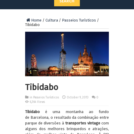
SEARCH
Home
/
Cultura
/
Passeios Turísticos
/
Tibidabo
Tibidabo
in
Passeios Turísticos
October 9, 2013
0
6,364 Views
Tibidabo
é uma montanha ao fundo
de Barcelona, o resultado da combinação entre
parque de diversões à
transportes
vintage
com
alguns dos melhores brinquedos e atrações,