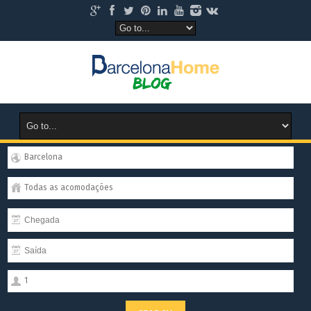
Barcelona
Todas as acomodações
1