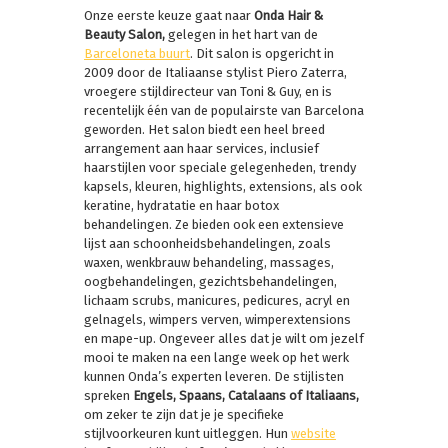
Onze eerste keuze gaat naar
Onda Hair &
Beauty Salon,
gelegen in het hart van de
Barceloneta buurt
. Dit salon is opgericht in
2009 door de Italiaanse stylist Piero Zaterra,
vroegere stijldirecteur van Toni & Guy, en is
recentelijk één van de populairste van Barcelona
geworden. Het salon biedt een heel breed
arrangement aan haar services, inclusief
haarstijlen voor speciale gelegenheden, trendy
kapsels, kleuren, highlights, extensions, als ook
keratine, hydratatie en haar botox
behandelingen. Ze bieden ook een extensieve
lijst aan schoonheidsbehandelingen, zoals
waxen, wenkbrauw behandeling, massages,
oogbehandelingen, gezichtsbehandelingen,
lichaam scrubs, manicures, pedicures, acryl en
gelnagels, wimpers verven, wimperextensions
en mape-up. Ongeveer alles dat je wilt om jezelf
mooi te maken na een lange week op het werk
kunnen Onda’s experten leveren. De stijlisten
spreken
Engels, Spaans, Catalaans of Italiaans,
om zeker te zijn dat je je specifieke
stijlvoorkeuren kunt uitleggen. Hun
website