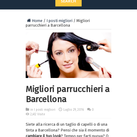
SEARCH
Home
/
I posti migliori
/
Migliori
parrucchieri a Barcellona
Migliori parrucchieri a
Barcellona
in
I posti migliori
Luglio 29, 2016
0
2,412 Visite
Siete alla ricerca di un taglio di capelli o di una
tinta a Barcellona? Pensi che sia il momento di
cambiare il tuo look
? Tempo per farti nuova? O