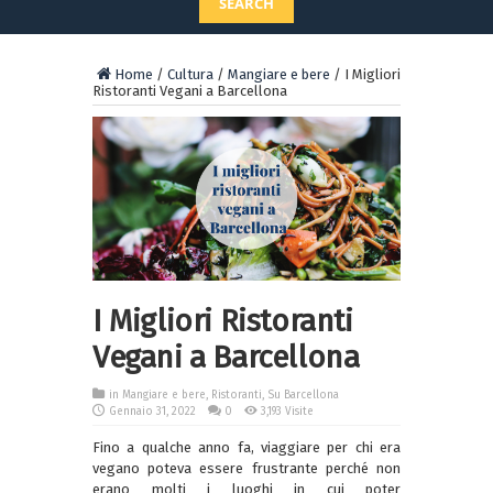
SEARCH
Home
/
Cultura
/
Mangiare e bere
/
I Migliori
Ristoranti Vegani a Barcellona
I Migliori Ristoranti
Vegani a Barcellona
in
Mangiare e bere
,
Ristoranti
,
Su Barcellona
Gennaio 31, 2022
0
3,193 Visite
Fino a qualche anno fa, viaggiare per chi era
vegano poteva essere frustrante perché non
erano molti i luoghi in cui poter