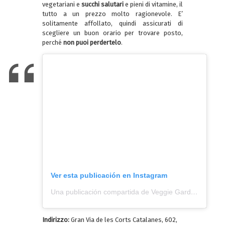
vegetariani e
succhi salutari
e pieni di vitamine, il
tutto a un prezzo molto ragionevole. E’
solitamente affollato, quindi assicurati di
scegliere un buon orario per trovare posto,
perché
non puoi perdertelo
.
Ver esta publicación en Instagram
Una publicación compartida de Veggie Garden Restaurant (@veggiegardengroup)
Indirizzo:
Gran Via de les Corts Catalanes, 602,