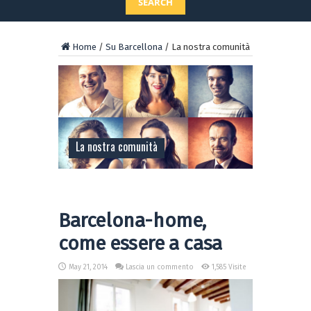
SEARCH
Home
/
Su Barcellona
/
La nostra comunità
La nostra comunità
Barcelona-home,
come essere a casa
May 21, 2014
Lascia un commento
1,585 Visite