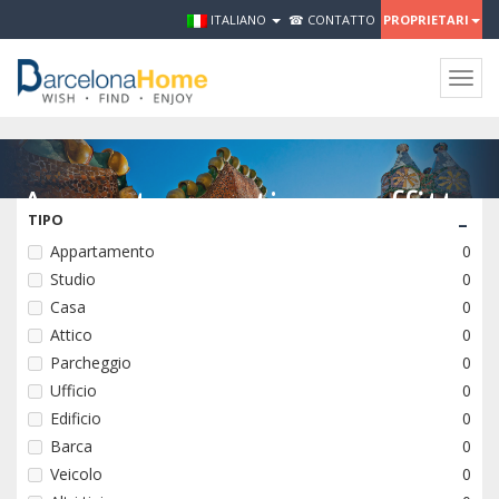
ITALIANO
☎ CONTATTO
PROPRIETARI
Togg
navig
Appartamenti con affitto
-
TIPO
annuale a Barcellona
Appartamento
0
Studio
0
Casa
0
IN VENDITA
Attico
0
Parcheggio
0
Ufficio
0
AFFITTARE
Edificio
0
Barca
0
Veicolo
0
EVENTI