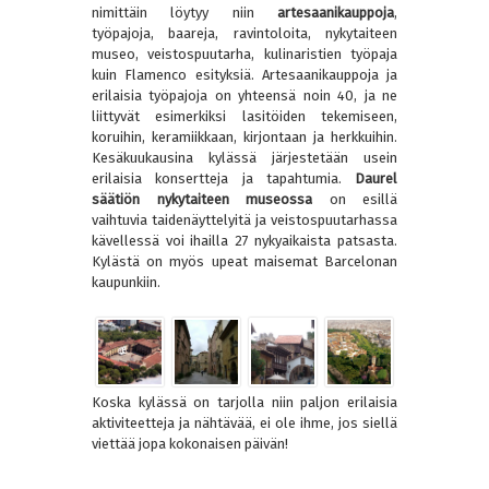
nimittäin löytyy niin
artesaanikauppoja
,
työpajoja, baareja, ravintoloita, nykytaiteen
museo, veistospuutarha, kulinaristien työpaja
kuin Flamenco esityksiä. Artesaanikauppoja ja
erilaisia työpajoja on yhteensä noin 40, ja ne
liittyvät esimerkiksi lasitöiden tekemiseen,
koruihin, keramiikkaan, kirjontaan ja herkkuihin.
Kesäkuukausina kylässä järjestetään usein
erilaisia konsertteja ja tapahtumia.
Daurel
säätiön nykytaiteen museossa
on esillä
vaihtuvia taidenäyttelyitä ja veistospuutarhassa
kävellessä voi ihailla 27 nykyaikaista patsasta.
Kylästä on myös upeat maisemat Barcelonan
kaupunkiin.
Koska kylässä on tarjolla niin paljon erilaisia
aktiviteetteja ja nähtävää, ei ole ihme, jos siellä
viettää jopa kokonaisen päivän!