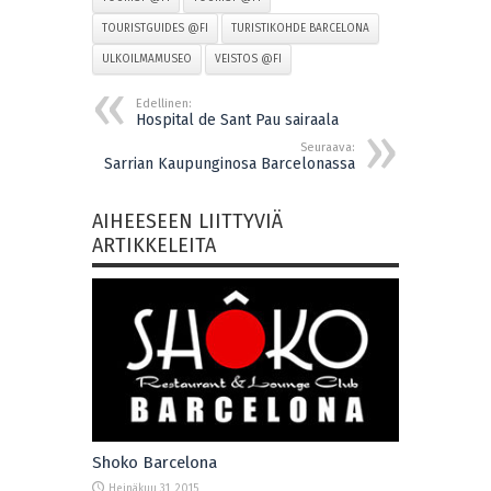
TOURISTGUIDES @FI
TURISTIKOHDE BARCELONA
ULKOILMAMUSEO
VEISTOS @FI
Edellinen:
Hospital de Sant Pau sairaala
Seuraava:
Sarrian Kaupunginosa Barcelonassa
AIHEESEEN LIITTYVIÄ
ARTIKKELEITA
Shoko Barcelona
Heinäkuu 31, 2015