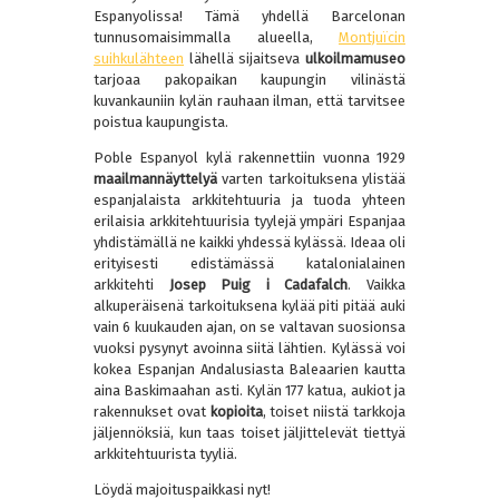
Espanyolissa! Tämä yhdellä Barcelonan
tunnusomaisimmalla alueella,
Montjuïcin
suihkulähteen
lähellä sijaitseva
ulkoilmamuseo
tarjoaa pakopaikan kaupungin vilinästä
kuvankauniin kylän rauhaan ilman, että tarvitsee
poistua kaupungista.
Poble Espanyol kylä rakennettiin vuonna 1929
maailmannäyttelyä
varten tarkoituksena ylistää
espanjalaista arkkitehtuuria ja tuoda yhteen
erilaisia arkkitehtuurisia tyylejä ympäri Espanjaa
yhdistämällä ne kaikki yhdessä kylässä. Ideaa oli
erityisesti edistämässä katalonialainen
arkkitehti
Josep Puig i Cadafalch
. Vaikka
alkuperäisenä tarkoituksena kylää piti pitää auki
vain 6 kuukauden ajan, on se valtavan suosionsa
vuoksi pysynyt avoinna siitä lähtien. Kylässä voi
kokea Espanjan Andalusiasta Baleaarien kautta
aina Baskimaahan asti. Kylän 177 katua, aukiot ja
rakennukset ovat
kopioita
, toiset niistä tarkkoja
jäljennöksiä, kun taas toiset jäljittelevät tiettyä
arkkitehtuurista tyyliä.
Löydä majoituspaikkasi nyt!