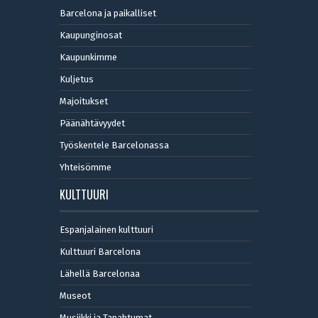
Barcelona ja paikalliset
Kaupunginosat
Kaupunkimme
Kuljetus
Majoitukset
Päänähtävyydet
Työskentele Barcelonassa
Yhteisömme
KULTTUURI
Espanjalainen kulttuuri
Kulttuuri Barcelona
Lähellä Barcelonaa
Museot
Musiikki ja Tapahtumat