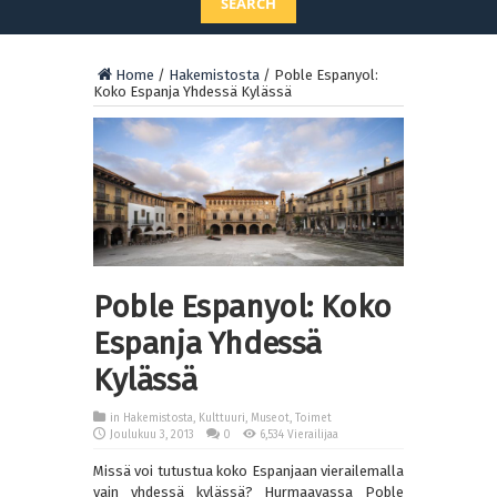
SEARCH
Home
/
Hakemistosta
/
Poble Espanyol:
Koko Espanja Yhdessä Kylässä
Poble Espanyol: Koko
Espanja Yhdessä
Kylässä
in
Hakemistosta
,
Kulttuuri
,
Museot
,
Toimet
Joulukuu 3, 2013
0
6,534 Vierailijaa
Missä voi tutustua koko Espanjaan vierailemalla
vain yhdessä kylässä? Hurmaavassa Poble