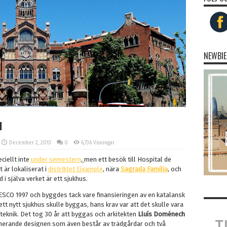
NEWBIE
u
December 2, 2013
0
6,736 Visningar
ciellt inte
under semestern
,
men ett besök till Hospital de
 är lokaliserat i
distriktet Eixample
, nära
Sagrada Familia
, och
 i själva verket är ett sjukhus.
SCO 1997 och byggdes tack vare finansieringen av en katalansk
ett nytt sjukhus skulle byggas, hans krav var att det skulle vara
h teknik. Det tog 30 år att byggas och arkitekten
Lluís Doménech
nerande designen som även består av trädgårdar och två