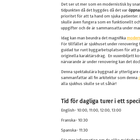
Det ser ut mer som en modernistisk by snar
tidpunkten då det byggdes då det var
öppna
prioritet för att ta hand om sjuka patienter
skulle även fungera som en funktionellt och
uppgifter och de är sammansatta under mark
Idag kan man beundra det magnifika
moderni
För tillfället är sjukhuset under renovering
guidad tur runt byggarbetsplatsen för att p
originella karaktärsdrag. En vuxenbiljett k
närvarande är under renovering kan det dock
Denna spektakulära byggnad är ytterligare 
sammanfattar all fin arkitektur som denna
alla sjukhus skulle se ut såhär!
Tid för dagliga turer i ett speci
English- 10:00, 11:00, 12:00, 13:00
Franska- 10:30
Spanska- 11:30