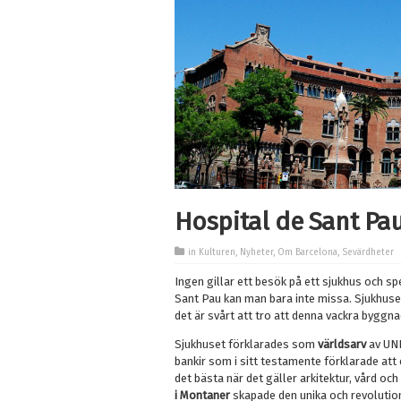
Hospital de Sant Pa
in
Kulturen
,
Nyheter
,
Om Barcelona
,
Sevärdheter
Ingen gillar ett besök på ett sjukhus och spe
Sant Pau kan man bara inte missa. Sjukhuset
det är svårt att tro att denna vackra byggnad
Sjukhuset förklarades som
världsarv
av UNE
bankir som i sitt testamente förklarade att 
det bästa när det gäller arkitektur, vård oc
i Montaner
skapade den unika och revolutio