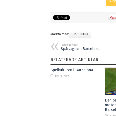
Märkta med:
TURISTGUIDER
Föregående:
Spårvagnar i Barcelona
RELATERADE ARTIKLAR
Spelkulturen i Barcelona
Juni 26, 2025
Den b
motors
Barce
Januar