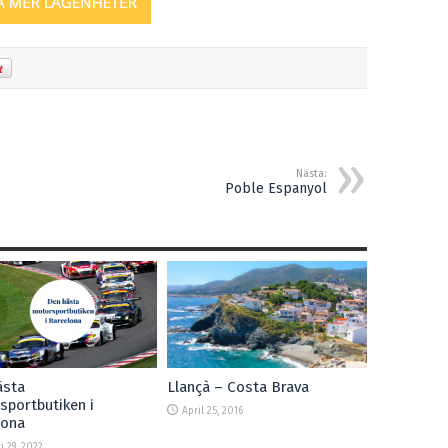
Nästa:
Poble Espanyol
ästa
Llançà – Costa Brava
portbutiken i
April 25, 2016
lona
i 29, 2022