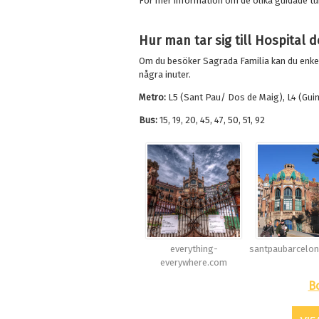
För mer information om de olika guidade t
Hur man tar sig till Hospital 
Om du besöker Sagrada Familia kan du enkelt
några inuter.
Metro:
L5 (Sant Pau/ Dos de Maig), L4 (Gui
Bus:
15, 19, 20, 45, 47, 50, 51, 92
everything-
santpaubarcelo
everywhere.com
B