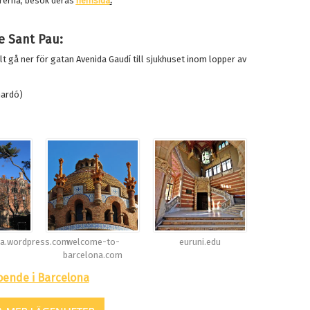
urerna, besök deras
hemsida
.
de Sant Pau:
 gå ner för gatan Avenida Gaudí till sjukhuset inom lopper av
nardó)
na.wordpress.com
welcome-to-
euruni.edu
barcelona.com
oende i Barcelona