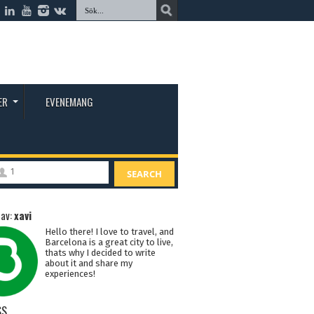
ER
EVENEMANG
1
SEARCH
 av:
xavi
Hello there! I love to travel, and
Barcelona is a great city to live,
thats why I decided to write
about it and share my
experiences!
SS