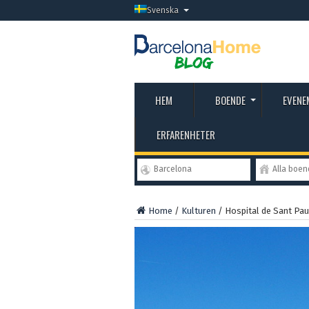
Svenska
HEM
BOENDE
EVENE
ERFARENHETER
Barcelona
Alla boe
Home
/
Kulturen
/
Hospital de Sant Pau