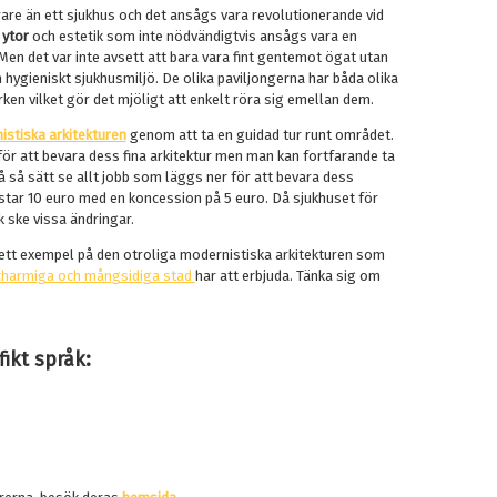
are än ett sjukhus och det ansågs vara revolutionerande vid
 ytor
och estetik som inte nödvändigtvis ansågs vara en
. Men det var inte avsett att bara vara fint gentemot ögat utan
 hygieniskt sjukhusmiljö. De olika paviljongerna har båda olika
en vilket gör det mjöligt att enkelt röra sig emellan dem.
stiska arkitekturen
genom att ta en guidad tur runt området.
 för att bevara dess fina arkitektur men man kan fortfarande ta
å så sätt se allt jobb som läggs ner för att bevara dess
ostar 10 euro med en koncession på 5 euro. Då sjukhuset för
 ske vissa ändringar.
ett exempel på den otroliga modernistiska arkitekturen som
charmiga och mångsidiga stad
har att erbjuda. Tänka sig om
fikt språk: