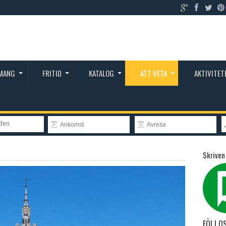
MANG
FRITID
KATALOG
ATT VETA
AKTIVITET
nden
Skriven
FÖLJ O