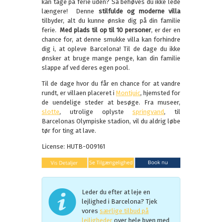
kan tage på ferie uden? Så behøves du ikke lede
længere! Denne
stilfulde og moderne villa
tilbyder, alt du kunne ønske dig på din familie
ferie.
Med plads til op til 10 personer
, er der en
chance for, at denne smukke villa kan forhindre
dig i, at opleve Barcelona! Til de dage du ikke
ønsker at bruge mange penge, kan din familie
slappe af ved deres egen pool.
Til de dage hvor du får en chance for at vandre
rundt, er villaen placeret i
Montjuic
, hjemsted for
de uendelige steder at besøge. Fra museer,
slotte
, utrolige oplyste
springvand
, til
Barcelonas Olympiske stadion, vil du aldrig løbe
tør for ting at lave.
License: HUTB-009161
Leder du efter at leje en
lejlighed i Barcelona? Tjek
vores
særlige tilbud på
lejligheder
over hele byen med