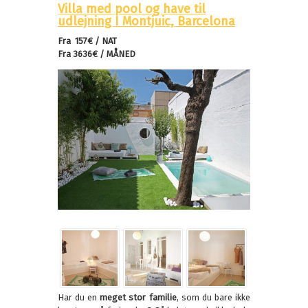
Villa med pool og have til
udlejning I Montjuic, Barcelona
Fra 157€ / NAT
Fra 3636€ / MÅNED
Har du en
meget stor familie
, som du bare ikke