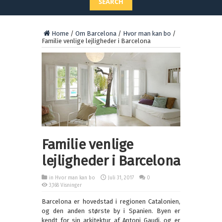
SEARCH
Home
/
Om Barcelona
/
Hvor man kan bo
/
Familie venlige lejligheder i Barcelona
Familie venlige
lejligheder i Barcelona
in
Hvor man kan bo
Juli 31, 2017
0
3,168 Visninger
Barcelona er hovedstad i regionen Catalonien,
og den anden største by i Spanien. Byen er
kendt for sin arkitektur af Antoni Gaudi, og er