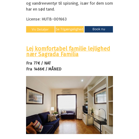
og vandreeventyr til spisning, især for dem som
har en sød tand.
License: HUTB-001663
Lej komfortabel familie lejlighed
nær Sagrada Familia
Fra 77€ / NAT
Fra 1466€ / MÅNED