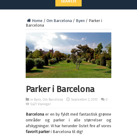
SEARCH
Home
/
Om Barcelona
/
Byen
/
Parker i
Barcelona
Parker i Barcelona
in
Byen
,
Om Barcelona
September 2, 2013
0
5,421 Visninger
Barcelona
er en by fyldt med fantastisk grønne
områder og parker i alle størrelser og
afskygninger. Vi har herunder listet fire af vores
favorit parker
i Barcelona til dig!