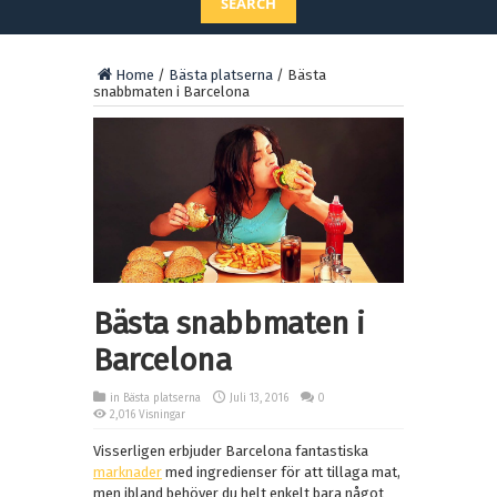
SEARCH
Home
/
Bästa platserna
/
Bästa
snabbmaten i Barcelona
Bästa snabbmaten i
Barcelona
in
Bästa platserna
Juli 13, 2016
0
2,016 Visningar
Visserligen erbjuder Barcelona fantastiska
marknader
med ingredienser för att tillaga mat,
men ibland behöver du helt enkelt bara något