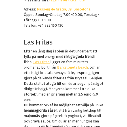
Missa inte våra
lägenheter i Eixample!
Adress:
Passeig de Gràcia, 39, Barcelona
Öppet: Söndag-Onsdag 7.00-00.00, Torsdag-
Lördag7.00-1.00
Telefon: +34 932 160 130
Las Fritas
Efter en lång dag i solen är det underbart att
fylla på med energi med
riktiga goda french
fries.
Las Fritas
ligger en fem minuters-
promenad bort från
Barceloneta beach
, och är
ett riktigt bra take-away ställe, ursprungligen
gjort på de kända friteries från Bryssel, Belgien.
Detta stället att gå till om du är sugen på något
riktigt
krispigt.
Menyerna kommer i tre olika
storlekr, med en prisrang mellan 2.5 euro-5.9
euro.
Du kommer också ha möjlighet att välja på unika
hemmagjorda såser,
allt från vanlig ketchup till
majonnäs gjord på grekisk yoghurt, vitlöksaioli
och brava sauce. Om du är än mer hungrig kan
du addera
valfri topping
så som chili con carne,