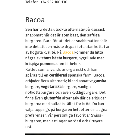
Telefon: +34 932 160 130
Bacoa
Sen har vi detta utsökta alternativ på klassisk
snabbmat när det är som bäst, den saftiga
burgaren. Bara för att det är snabbmat innebär
inte det att den måste drypa i fett, utan köttet är
av högsta kvalité. På
Bacoa
kommer du hitta
några av
stans bästa burgare
, nygrillade med
krispiga pommes
som tillbehör.
Köttet som används är organiskt och kan
spåras till en
certifierad
spanska farm. Bacoa
erbjuder flera alternativ, bland annat
veganska
burgare,
vegetariska
burgare, vanliga
nötköttsburgare och även kyckligburgare. Det
finns även
glutenfria
alternativ där de erbjuder
burgarna med sallad istället för bröd. Du kan
välja toppings på burgaren helt efter dina egna
preferenser. Vår personliga favorit är Swiss-
burgaren, med ett lager av rösti och Gruyere-
ost.