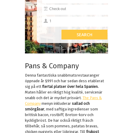
Pans & Company
Denna fantastiska snabbmatsrestauranger
öppnade år §991 och har sedan dess etablerat
sig på ett
flertal platser över hela Spanien.
Maten håller en riktigt hög kvalité, servicenär
snabb och det är mycket prisvärt.
The Pans &
Company
menyn inkluderar
sallad och
smörgåsar
, med saftiga ingredienser som
brittisk bacon, rostbiff, Breton-korv och
kyckligbröst. De har också riktigt fräsch
tillbehår, så som pommes, patatas bravas,
chicken nuggets eller lökringar. Till
frukost