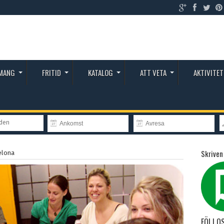
MANG
FRITID
KATALOG
ATT VETA
AKTIVITET
nden
Skriven
elona
FÖLJ O