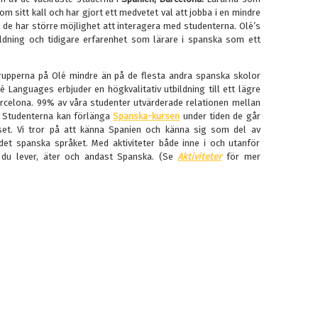
om sitt kall och har gjort ett medvetet val att jobba i en mindre
de har större möjlighet att interagera med studenterna. Olé’s
Utbildning och tidigare erfarenhet som lärare i spanska som ett
rupperna på Olé mindre än på de flesta andra spanska skolor
é Languages erbjuder en högkvalitativ utbildning till ett lägre
arcelona. 99% av våra studenter utvärderade relationen mellan
” Studenterna kan förlänga
Spanska-kursen
under tiden de går
set. Vi tror på att känna Spanien och känna sig som del av
 det spanska språket. Med aktiviteter både inne i och utanför
 du lever, äter och andast Spanska. (Se
Aktiviteter
för mer