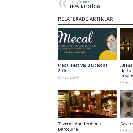
Föregående:
FNAC Barcelona
RELATERADE ARTIKLAR
Mecal Festival Barcelona
Aliens
2016
de Las
in Val
Mars 6, 2016
May 13
Taverna Amsterdam i
Sevärd
Barcelona
May 7,