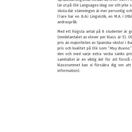
lär ut på Olé Languages idag ser sitt yrke s
skola där stämningen är mer personlig och 
l’rare har en B.A.i Lingvistik, en M.A. i 
andraspråk.
Med ett högsta antal på 8 studenter är g
(medelantalet av elever per klass är 5). Ol
pris än majoriteten av Spanska-skolor i B
pris och kvalitet på Olé som “
Muy Bueno
.
den och med varje extra vecka sänks pri
samhället är en viktig del för att förstå
klassrummet kan vi försäkra dig om att
information).