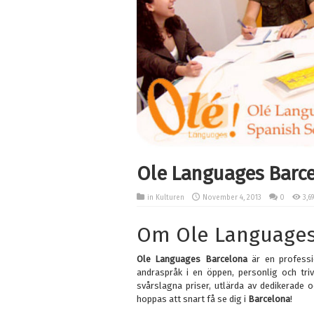
Ole Languages Barc
in
Kulturen
November 4, 2013
0
3,6
Om Ole Languages
Ole Languages
Barcelona
är en professi
andraspråk i en öppen, personlig och triv
svårslagna priser, utlärda av dedikerade
hoppas att snart få se dig i
Barcelona
!