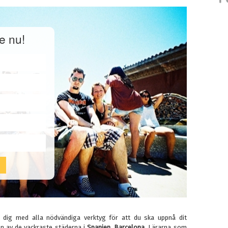
e nu!
dig med alla nödvändiga verktyg för att du ska uppnå dit
en av de vackraste städerna i
Spanien, Barcelona.
Lärarna som