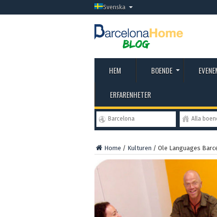
Svenska
HEM
BOENDE
EVENE
ERFARENHETER
Barcelona
Alla boe
Home
/
Kulturen
/
Ole Languages Barc