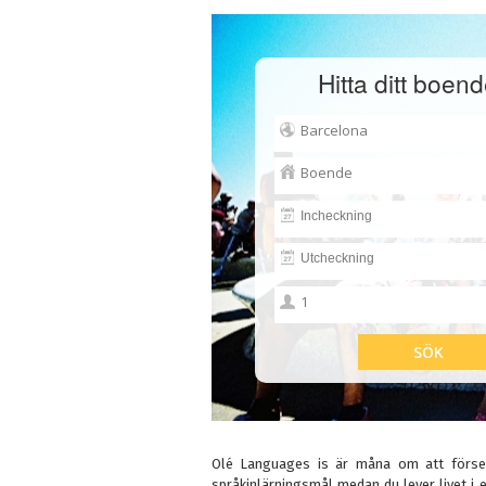
Hitta ditt boend
Olé Languages is är måna om att förse 
språkinlärningsmål medan du lever livet i 