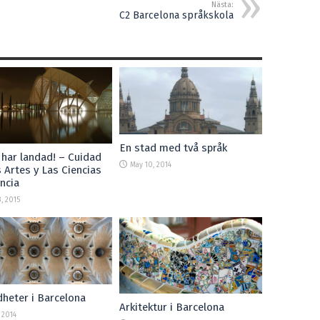
Nästa:
C2 Barcelona språkskola
En stad med två språk
 har landad! – Cuidad
May 10, 2014
 Artes y Las Ciencias
encia
, 2015
heter i Barcelona
Arkitektur i Barcelona
 2014