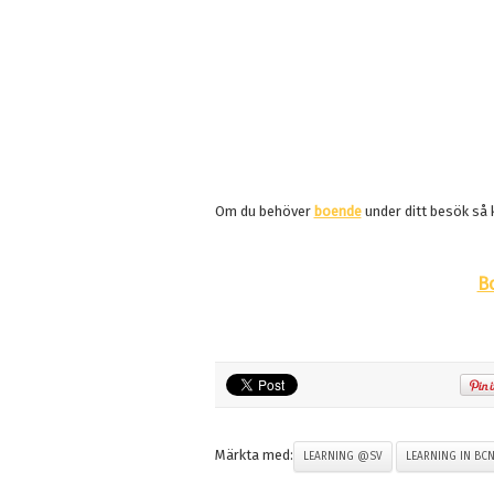
Om du behöver
boende
under ditt besök så k
B
Märkta med:
LEARNING @SV
LEARNING IN BC