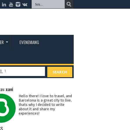
ER
EVENEMANG
1
SEARCH
 av:
xavi
Hello there! I love to travel, and
Barcelona is a great city to live,
thats why I decided to write
about it and share my
experiences!
SS