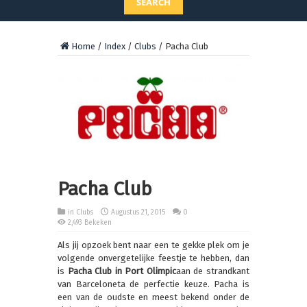
SEARCH
Home
/
Index
/
Clubs
/
Pacha Club
Pacha Club
in
Clubs
Augustus 21, 2015
0
2,493 Bekeken
Als jij opzoek bent naar een te gekke plek om je
volgende onvergetelijke feestje te hebben, dan
is
Pacha Club
in Port Olimpic
aan de strandkant
van Barceloneta de perfectie keuze. Pacha is
een van de oudste en meest bekend onder de