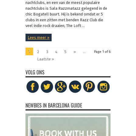
nachtclubs, en een van de meest populaire
nachtclubs is Sala Razzmatazz gelegend in de
chic Bogatell buurt. Hij is bekend omdat er 5
clubs in een zitten met benden Razz Club die
veel indie rock draaien, The Loft ...
Lees meer »
1
2
3
4
5
»
...
Page 1 of 6
Laatste »
VOLG ONS
NEWBIES IN BARCELONA GUIDE