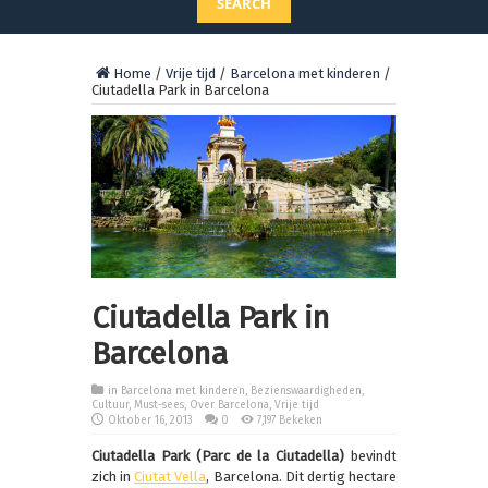
SEARCH
Home
/
Vrije tijd
/
Barcelona met kinderen
/
Ciutadella Park in Barcelona
Ciutadella Park in
Barcelona
in
Barcelona met kinderen
,
Bezienswaardigheden
,
Cultuur
,
Must-sees
,
Over Barcelona
,
Vrije tijd
Oktober 16, 2013
0
7,197 Bekeken
Ciutadella Park (Parc de la Ciutadella)
bevindt
zich in
Ciutat Vella
, Barcelona. Dit dertig hectare