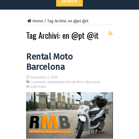
SEARCH
Home
/
Tag Archivi: en @pt @it
Tag Archivi:
en @pt @it
Rental Moto
Barcelona
Settembre 3, 2015
Commenti disabilitati
su Rental Moto Barcelona
2,626 Visite