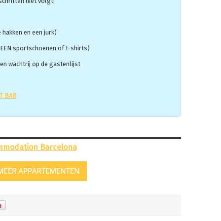
chriften niet volgt!
hakken en een jurk)
EEN sportschoenen of t-shirts)
een wachtrij op de gastenlijst
T BAR
mmodation Barcelona