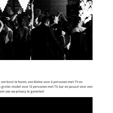
k om boot te huren, een kleine voor 6 personen met TV en
n groter model voor 12 personen met TV, bar en jacuzzi voor een
 om van uw privacy te genieten!