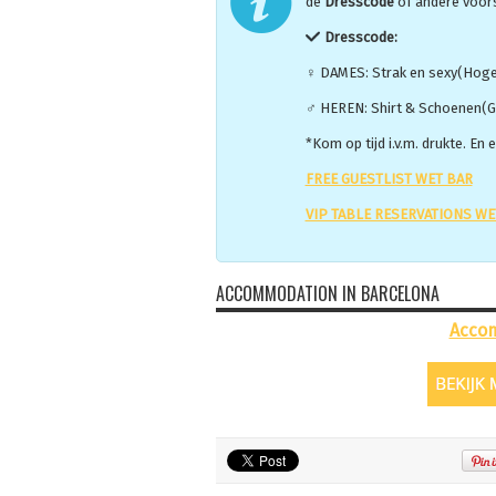
de
Dresscode
of andere voors
Dresscode:
♀ DAMES: Strak en sexy(Hoge 
♂ HEREN: Shirt & Schoenen(G
*Kom op tijd i.v.m. drukte. En 
FREE GUESTLIST WET BAR
VIP TABLE RESERVATIONS WE
ACCOMMODATION IN BARCELONA
Acco