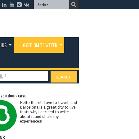
GIDS
GOED OM TE WETEN
1
SEARCH
ven door:
xavi
Hello there! I love to travel, and
Barcelona is a great city to live,
thats why I decided to write
about it and share my
experiences!
NS