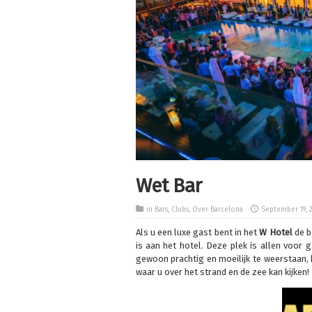
Wet Bar
in
Bars
,
Clubs
,
Over Barcelona
September 19, 
Als u een luxe gast bent in het
W Hotel
de b
is aan het hotel. Deze plek is allen voor g
gewoon prachtig en moeilijk te weerstaan, 
waar u over het strand en de zee kan kijken!