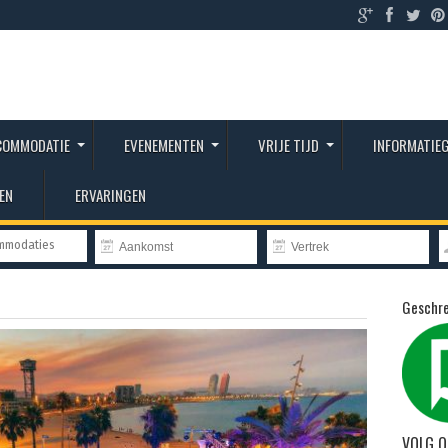
COMMODATIE
EVENEMENTEN
VRIJE TIJD
INFORMATIE
EN
ERVARINGEN
ommodaties
Geschre
VOLG O