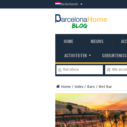
Nederlands
HOME
NIEUWS
AC
ACTIVITEITEN
GEBEURTENISS
Barcelona
Alle acc
Home
/
Index
/
Bars
/
Wet Bar