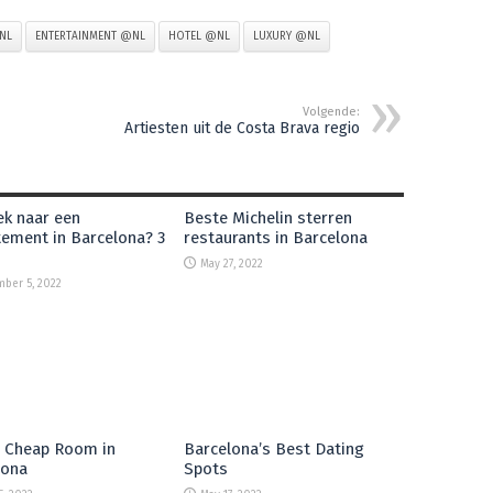
NL
ENTERTAINMENT @NL
HOTEL @NL
LUXURY @NL
Volgende:
Artiesten uit de Costa Brava regio
k naar een
Beste Michelin sterren
ement in Barcelona? 3
restaurants in Barcelona
May 27, 2022
ber 5, 2022
a Cheap Room in
Barcelona’s Best Dating
lona
Spots