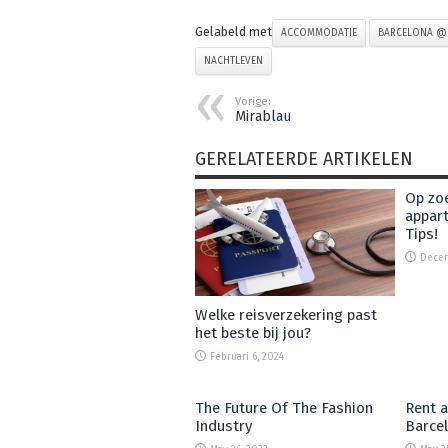
Gelabeld met
ACCOMMODATIE
BARCELONA @
NACHTLEVEN
Vorige:
Mirablau
GERELATEERDE ARTIKELEN
Op zoe
appart
Tips!
Decem
Welke reisverzekering past
het beste bij jou?
Februari 6, 2024
The Future Of The Fashion
Rent 
Industry
Barce