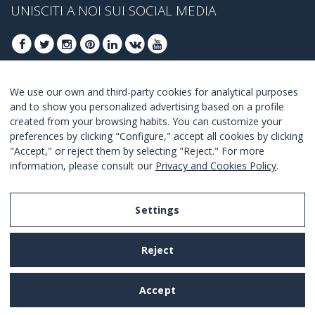
UNISCITI A NOI SUI SOCIAL MEDIA
We use our own and third-party cookies for analytical purposes
ISCRIVITI PER OTTENERE LE OFFERTE MIGLIORI
and to show you personalized advertising based on a profile
created from your browsing habits. You can customize your
UNISCITI
preferences by clicking "Configure," accept all cookies by clicking
"Accept," or reject them by selecting "Reject." For more
Accetto i
termini e condizioni
.
information, please consult our
Privacy and Cookies Policy
.
Settings
Legal Notice
Reject
Privacy and Cookies Policy
Terms and Conditions of Use
Accept
Settings