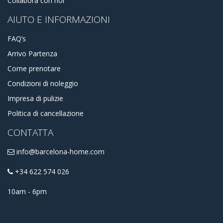
Collabora con noi
Barcellona. Questo è fantastico perché abbiamo un paio di
AIUTO E INFORMAZIONI
appartamenti a Ciutat Vella da proporvi. Dai monolocali ai
lussuosi attici e case, dagli appartamenti economici a quelli
costosi. Puoi sempre contattarci, per ricevere consigli su
FAQ’s
come alloggiare, o assistenza nella scelta di alcuni
Arrivo Partenza
appartamenti in affitto a Ciutat Vella.
Come prenotare
Condizioni di noleggio
Impresa di pulizie
Politica di cancellazione
CONTATTA
info@barcelona-home.com
+34 622 574 026
10am - 6pm