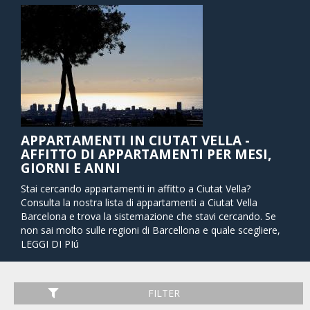
APPARTAMENTI IN CIUTAT VELLA -
AFFITTO DI APPARTAMENTI PER MESI,
GIORNI E ANNI
Stai cercando appartamenti in affitto a Ciutat Vella?
Consulta la nostra lista di appartamenti a Ciutat Vella
Barcelona e trova la sistemazione che stavi cercando. Se
non sai molto sulle regioni di Barcellona e quale scegliere,
Barcelona Home ha preparato per te. Perché scegliere
LEGGI DI PIú
appartamenti in affitto a Ciutat Vella? Il nome "Città
Vecchia" di questo quartiere deriva dalla prevalenza di edifici
gotici, che sarà una pausa dalla solita routine se non siete
FILTER
abituati a questo tipo di architettura. Questo è il posto