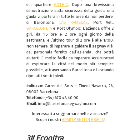
del quartiere
GOTHIC
. Dopo una brevissima
dimostrazione sulla sicurezza della guida, una
guida vi porterà in tutte le aree da non perdere
di Barcellona;
LAS RAMBLAS
, Port Vell,
BARCELONETA
e Port Olympic. L’azienda offre 2
giri, da 1,5 ore e 2 ore ogni giorno della
settimana, e l’ultimo tour di 2 ore è alle 17:00.
Non temere di imparare a guidare il segway vi è
del personale fornito dall’azienda che potrà
aiutarti. È molto facile da imparare. Assicuratevi
di esplorare la città nel modo più semplice
possibile, attraversando Barcellona e lasciando
riposati i vostri piedi.
Indirizzo:
Carrer del Sots – Tinent Navarro, 26,
08002 Barcelona
Telefono:
(+34) 670 48 40 00
Email:
info@barcelonasegwayfun.com
Interessati a soggiornare nelle vicinanze?
Scopri i nostri
APARTMENTI IN GRÀCIA
!
3# Ecooltra