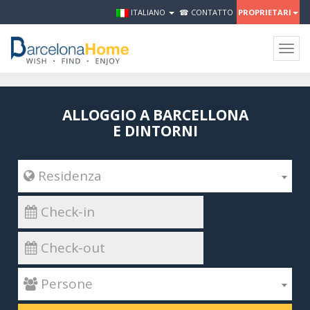
ITALIANO
☎ CONTATTO
PROPRIETARI
Togg
navig
ALLOGGIO A BARCELLONA
E DINTORNI
 Residenza
 Persone