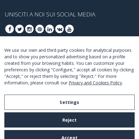
UNISCITI A NOI SUI SOCIAL MEDIA
We use our own and third-party cookies for analytical purposes
ISCRIVITI PER OTTENERE LE OFFERTE MIGLIORI
and to show you personalized advertising based on a profile
created from your browsing habits. You can customize your
UNISCITI
preferences by clicking "Configure," accept all cookies by clicking
"Accept," or reject them by selecting "Reject." For more
Accetto i
termini e condizioni
.
information, please consult our
Privacy and Cookies Policy
.
Settings
Legal Notice
Reject
Privacy and Cookies Policy
Terms and Conditions of Use
Accept