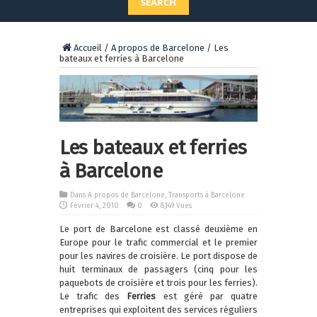
SEARCH
Accueil
/
A propos de Barcelone
/
Les
bateaux et ferries à Barcelone
Les bateaux et ferries
à Barcelone
Dans
A propos de Barcelone
,
Transports à Barcelone
Février 4, 2010
0
8,149 Vues
Le port de Barcelone est classé deuxième en
Europe pour le trafic commercial et le premier
pour les navires de croisière. Le port dispose de
huit terminaux de passagers (cinq pour les
paquebots de croisière et trois pour les ferries).
Le trafic des
Ferries
est géré par quatre
entreprises qui exploitent des services réguliers