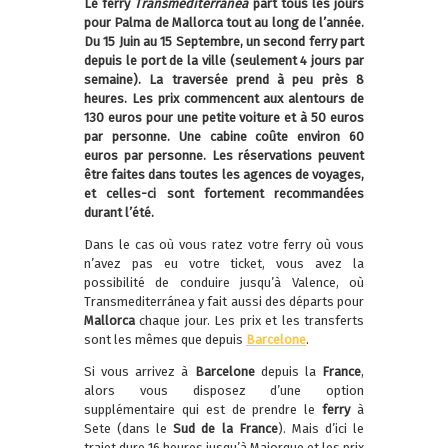
Le ferry
Transmediterranea
part tous les jours
pour Palma de Mallorca tout au long de l’année.
Du 15 Juin au 15 Septembre, un second ferry part
depuis le port de la ville (seulement 4 jours par
semaine). La traversée prend à peu près 8
heures. Les prix commencent aux alentours de
130 euros pour une petite voiture et à 50 euros
par personne. Une cabine coûte environ 60
euros par personne. Les réservations peuvent
être faites dans toutes les agences de voyages,
et celles-ci sont fortement recommandées
durant l’été.
Dans le cas où vous ratez votre ferry où vous
n’avez pas eu votre ticket, vous avez la
possibilité de conduire jusqu’à Valence, où
Transmediterránea y fait aussi des départs pour
Mallorca
chaque jour. Les prix et les transferts
sont les mêmes que depuis
Barcelone
.
Si vous arrivez à
Barcelone
depuis la
France
,
alors vous disposez d’une option
supplémentaire qui est de prendre le
ferry
à
Sete (dans le
Sud de la France
). Mais d’ici le
trajet dure 16 heures jusqu’à Majorque et les prix