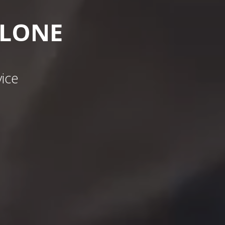
ELONE
vice