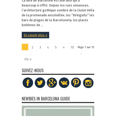
La ville de Barcelone est une ville qui a
beaucoup à offrir. Depuis les rues sinueuses,
l’architecture gothique sombre de la Ciutat Vella
de la promenade ensoleillée, les “Xiringuito” les
bars de plages de la Barceloneta, les places
bohèmes de ...
En savoir plus »
1
2
3
4
5
»
10
Page 1 sur 13
...
Fin »
SUIVEZ-NOUS
NEWBIES IN BARCELONA GUIDE