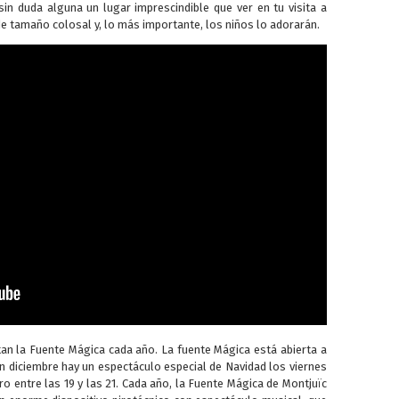
in duda alguna un lugar imprescindible que ver en tu visita a
de tamaño colosal y, lo más importante, los niños lo adorarán.
an la Fuente Mágica cada año. La fuente Mágica está abierta a
En diciembre hay un espectáculo especial de Navidad los viernes
ro entre las 19 y las 21. Cada año, la Fuente Mágica de Montjuïc