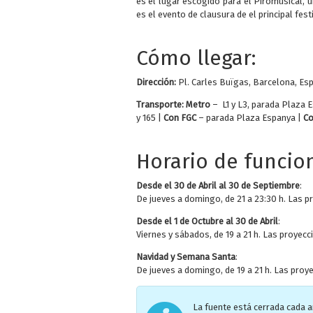
es el lugar escogido para el Piromusical, 
es el evento de clausura de el principal fes
Cómo llegar:
Dirección:
Pl. Carles Buïgas, Barcelona, Es
Transporte:
Metro
– L1 y L3, parada Plaza 
y 165 |
Con FGC
– parada Plaza Espanya |
Co
Horario de funcio
Desde el 30 de Abril al 30 de Septiembre
:
De jueves a domingo, de 21 a 23:30 h. Las pr
Desde el 1 de Octubre al 30 de Abril
:
Viernes y sábados, de 19 a 21 h. Las proyecc
Navidad y Semana Santa
:
De jueves a domingo, de 19 a 21 h. Las proye
La fuente está cerrada cada 