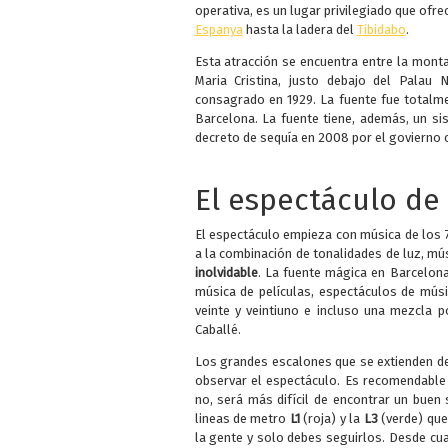
operativa, es un lugar privilegiado que ofr
Espanya
hasta la ladera del
Tibidabo
.
Esta atracción se encuentra entre la mont
Maria Cristina, justo debajo del Palau
consagrado en 1929. La fuente fue totalm
Barcelona. La fuente tiene, además, un si
decreto de sequía en 2008 por el govierno ca
El espectáculo de
El espectáculo empieza con música de los 7
a la combinación de tonalidades de luz, mú
inolvidable
. La fuente mágica en Barcelona
música de películas, espectáculos de músi
veinte y veintiuno e incluso una mezcla 
Caballé.
Los grandes escalones que se extienden des
observar el espectáculo. Es recomendable
no, será más difícil de encontrar un buen 
lineas de metro
L1
(roja) y la
L3
(verde) que
la gente y solo debes seguirlos. Desde cua