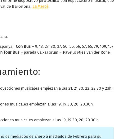
un enorme dispositivo pirotécnico con espectáculo musical, que
tival de Barcelona,
La Mercè
.
paña.
Espanya |
Con Bus
– 9, 13, 27, 30, 37, 50, 55, 56, 57, 65, 79, 109, 157
n Tour Bus
– parada CaixaForum – Pavello Mies van der Rohe
namiento:
oyecciones musicales empiezan a las 21, 21.30, 22, 22.30 y 23h.
iones musicales empiezan a las 19, 19.30, 20, 20.30h.
cciones musicales empiezan a las 19, 19.30, 20, 20.30 h.
año de mediados de Enero a mediados de Febrero para su