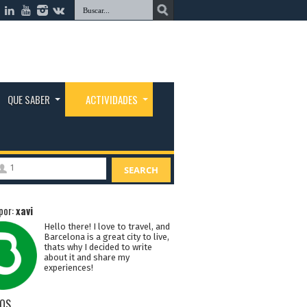
QUE SABER
ACTIVIDADES
1
SEARCH
por:
xavi
Hello there! I love to travel, and
Barcelona is a great city to live,
thats why I decided to write
about it and share my
experiences!
OS