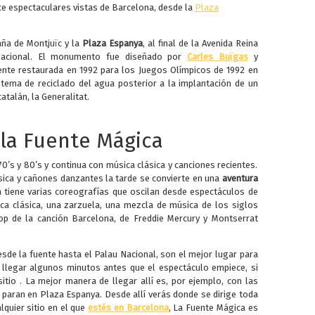
ece espectaculares vistas de Barcelona, desde la
Plaza
aña de Montjuïc y la
Plaza Espanya
, al final de la Avenida Reina
 Nacional. El monumento fue diseñado por
Carles Buïgas
y
ente restaurada en 1992 para los Juegos Olímpicos de 1992 en
stema de reciclado del agua posterior a la implantación de un
talán, la Generalitat.
 la Fuente Mágica
0’s y 80’s y continua con música clásica y canciones recientes.
sica y cañones danzantes la tarde se convierte en una
aventura
 tiene varias coreografías que oscilan desde espectáculos de
ca clásica, una zarzuela, una mezcla de música de los siglos
pop de la canción Barcelona, de Freddie Mercury y Montserrat
de la fuente hasta el Palau Nacional, son el mejor lugar para
 llegar algunos minutos antes que el espectáculo empiece, si
sitio . La mejor manera de llegar allí es, por ejemplo, con las
 paran en Plaza Espanya. Desde allí verás donde se dirige toda
lquier sitio en el que
estés en Barcelona
, La Fuente Mágica es