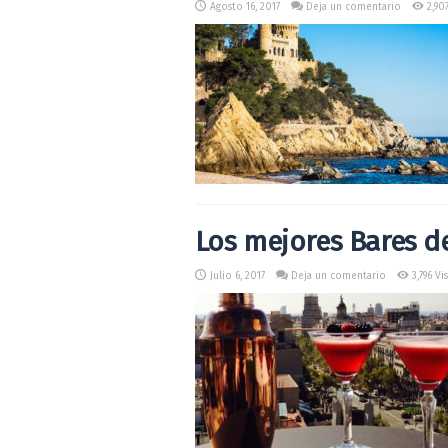
Agosto 16, 2017
Deja un comentario
2,907
Los mejores Bares d
Julio 6, 2017
Deja un comentario
3,796 Vis