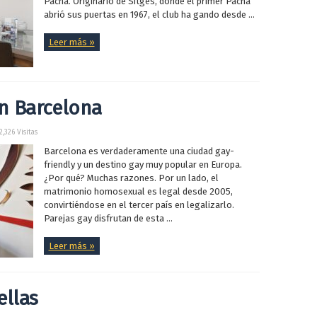
Pacha. Originario de Sitges, donde el primer Pacha
abrió sus puertas en 1967, el club ha gando desde ...
Leer más »
n Barcelona
2,326 Visitas
Barcelona es verdaderamente una ciudad gay-
friendly y un destino gay muy popular en Europa.
¿Por qué? Muchas razones. Por un lado, el
matrimonio homosexual es legal desde 2005,
convirtiéndose en el tercer país en legalizarlo.
Parejas gay disfrutan de esta ...
Leer más »
ellas