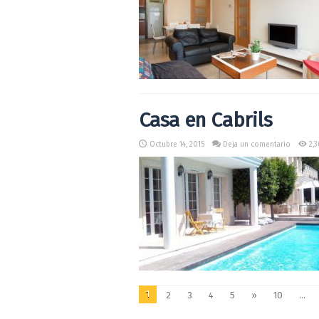
Casa en Cabrils
Octubre 14, 2015
Deja un comentario
2,3
1
2
3
4
5
»
10
...