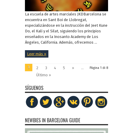
La escuela de artes marciales JKDBarcelona se
encuentra en Sant Boi de Llobregat,
especializándose en la instrucción del Jeet Kune
Do, el Kali y el Silat, siguiendo los principios
enseñados en la Inosanto Academy de Los
Ángeles, California. Además, ofrecemos ...
Leer más »
1
2
3
4
5
»
...
Página 1 di 8
Último »
SÍGUENOS
NEWBIES IN BARCELONA GUIDE