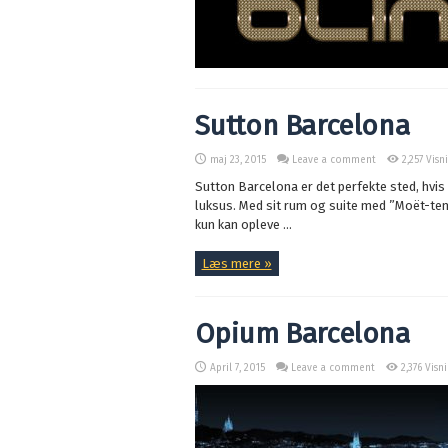
Sutton Barcelona
maj 23, 2015
Leave a comment
2,257 Visn
Sutton Barcelona er det perfekte sted, hvis 
luksus. Med sit rum og suite med ”Moët-te
kun kan opleve ...
Læs mere »
Opium Barcelona
April 7, 2015
Leave a comment
2,376 Visn