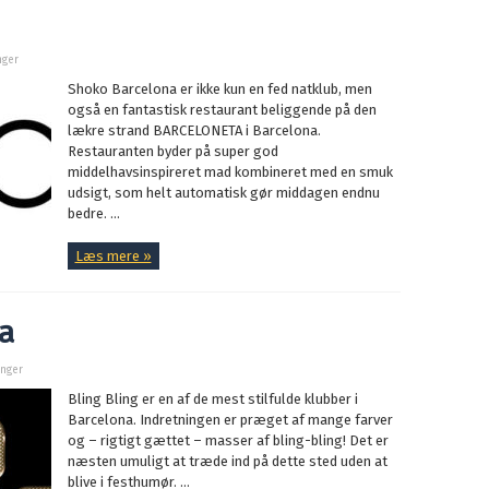
nger
Shoko Barcelona er ikke kun en fed natklub, men
også en fantastisk restaurant beliggende på den
lækre strand BARCELONETA i Barcelona.
Restauranten byder på super god
middelhavsinspireret mad kombineret med en smuk
udsigt, som helt automatisk gør middagen endnu
bedre. ...
Læs mere »
a
inger
Bling Bling er en af de mest stilfulde klubber i
Barcelona. Indretningen er præget af mange farver
og – rigtigt gættet – masser af bling-bling! Det er
næsten umuligt at træde ind på dette sted uden at
blive i festhumør. ...