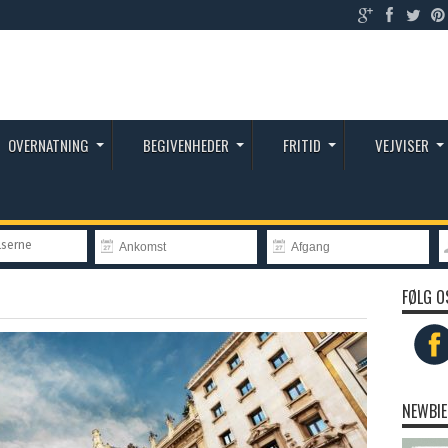
OVERNATNING
BEGIVENHEDER
FRITID
VEJVISER
lserne
FØLG O
NEWBIE