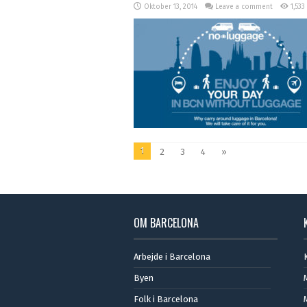
Oktober 13, 2014
Leave a comment
1,533
1
2
3
4
»
OM BARCELONA
Arbejde i Barcelona
Byen
Folk i Barcelona