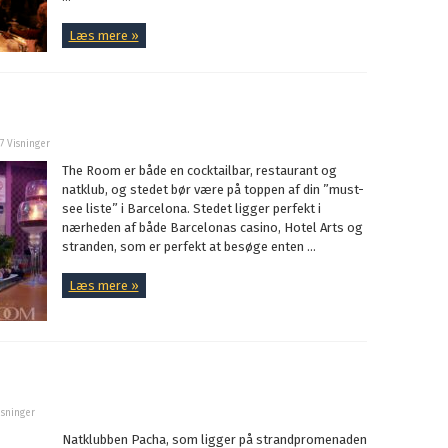
Læs mere »
47 Visninger
The Room er både en cocktailbar, restaurant og
natklub, og stedet bør være på toppen af din ”must-
see liste” i Barcelona. Stedet ligger perfekt i
nærheden af både Barcelonas casino, Hotel Arts og
stranden, som er perfekt at besøge enten ...
Læs mere »
isninger
Natklubben Pacha, som ligger på strandpromenaden