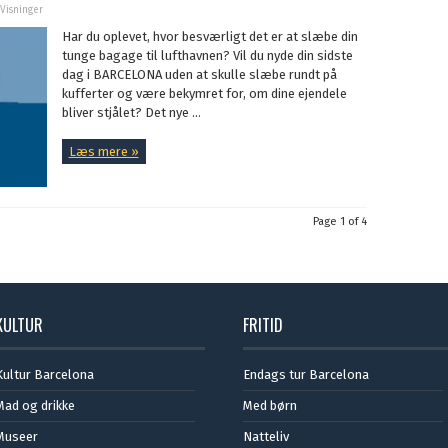
 Visninger
Har du oplevet, hvor besværligt det er at slæbe din
tunge bagage til lufthavnen? Vil du nyde din sidste
dag i BARCELONA uden at skulle slæbe rundt på
kufferter og være bekymret for, om dine ejendele
bliver stjålet? Det nye ...
Læs mere »
Page 1 of 4
KULTUR
FRITID
Kultur Barcelona
Endags tur Barcelona
Mad og drikke
Med børn
Museer
Natteliv