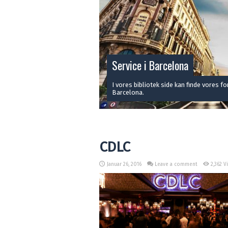
Service i Barcelona
I vores bibliotek side kan finde vores f
Barcelona.
CDLC
Januar 26, 2016
Leave a comment
2,362 V