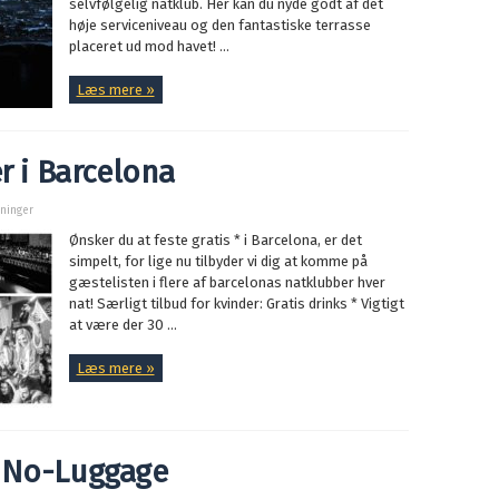
selvfølgelig natklub. Her kan du nyde godt af det
høje serviceniveau og den fantastiske terrasse
placeret ud mod havet! ...
Læs mere »
r i Barcelona
sninger
Ønsker du at feste gratis * i Barcelona, er det
simpelt, for lige nu tilbyder vi dig at komme på
gæstelisten i flere af barcelonas natklubber hver
nat! Særligt tilbud for kvinder: Gratis drinks * Vigtigt
at være der 30 ...
Læs mere »
d No-Luggage