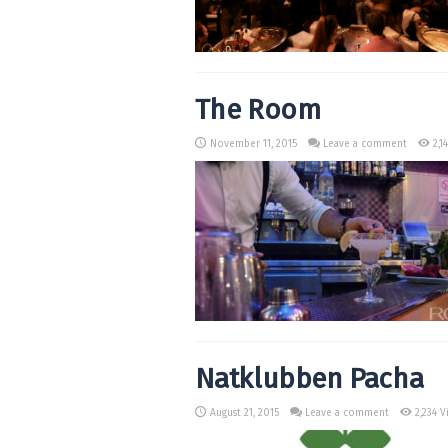
The Room
November 11, 2015
Leave a comment
2,1
Natklubben Pacha
August 21, 2015
Leave a comment
2,234 V