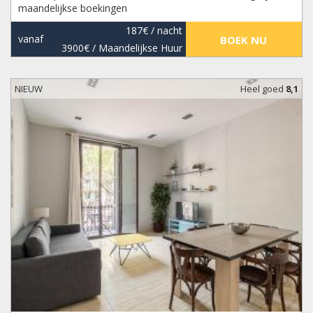
maandelijkse boekingen
187€
/ nacht
vanaf
BOEK NU
3900€
/ Maandelijkse Huur
NIEUW
Heel goed
8,1