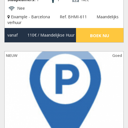
Nee
Eixample - Barcelona
Ref. BHMI-611
Maandelijks
verhuur
vanaf
110€
/ Maandelijkse Huur
BOEK NU
NIEUW
Goed