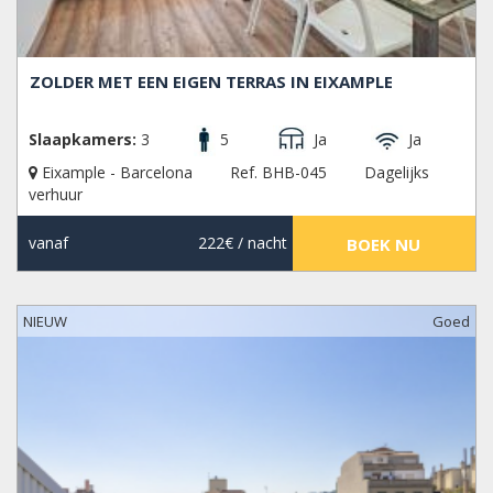
ZOLDER MET EEN EIGEN TERRAS IN EIXAMPLE
Slaapkamers:
3
5
Ja
Ja
Eixample - Barcelona
Ref. BHB-045
Dagelijks
verhuur
vanaf
222€
/ nacht
BOEK NU
NIEUW
Goed