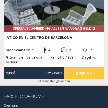
SPECIALE AANBIEDING ALLEEN VANDAAG GELDIG
ÁTICO EN EL CENTRO DE BARCELONA
Slaapkamers:
2
4
Ja
Ja
Eixample - Barcelona
Ref. BHB-1939
Dagelijks
verhuur
vanaf
223€
/ nacht
BOEK NU
23 resultaten gevonden.
BARCELONA-HOME
Over ons