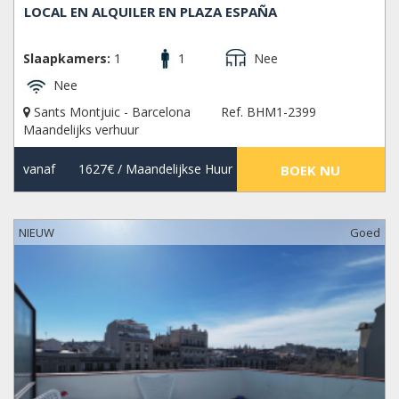
LOCAL EN ALQUILER EN PLAZA ESPAÑA
Slaapkamers:
1
1
Nee
Nee
Sants Montjuic - Barcelona
Ref. BHM1-2399
Maandelijks verhuur
vanaf
1627€
/ Maandelijkse Huur
BOEK NU
NIEUW
Goed