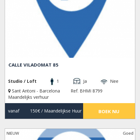
CALLE VILADOMAT 85
Studio / Loft
1
Ja
Nee
Sant Antoni - Barcelona
Ref. BHMI 8799
Maandelijks verhuur
vanaf
150€
/ Maandelijkse Huur
BOEK NU
NIEUW
Goed