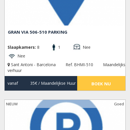
GRAN VIA 506-510 PARKING
Slaapkamers:
8
1
Nee
Nee
Sant Antoni - Barcelona
Ref. BHMI-510
Maandelijks
verhuur
vanaf
35€
/ Maandelijkse Huur
BOEK NU
NIEUW
Goed