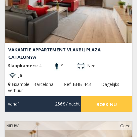
VAKANTIE APPARTEMENT VLAKBIJ PLAZA
CATALUNYA
Slaapkamers:
4
9
Nee
Ja
Eixample - Barcelona
Ref. BHB-443
Dagelijks
verhuur
vanaf
256€
/ nacht
BOEK NU
NIEUW
Goed