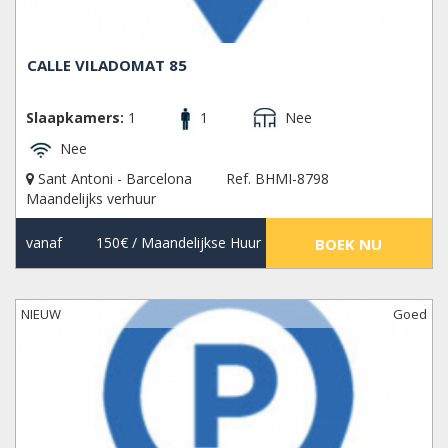
CALLE VILADOMAT 85
Slaapkamers:
1
1
Nee
Nee
Sant Antoni - Barcelona
Ref. BHMI-8798
Maandelijks verhuur
vanaf
150€
/ Maandelijkse Huur
BOEK NU
NIEUW
Goed