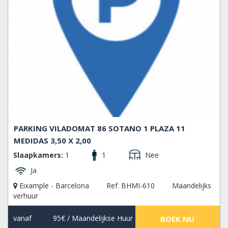
PARKING VILADOMAT 86 SOTANO 1 PLAZA 11
MEDIDAS 3,50 X 2,00
Slaapkamers:
1
1
Nee
Ja
Eixample - Barcelona
Ref. BHMI-610
Maandelijks
verhuur
vanaf
95€
/ Maandelijkse Huur
BOEK NU