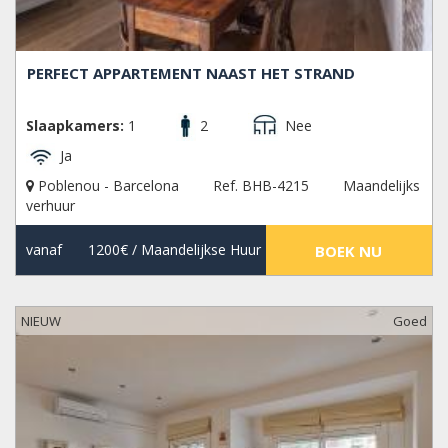
PERFECT APPARTEMENT NAAST HET STRAND
Slaapkamers:
1
2
Nee
Ja
Poblenou - Barcelona
Ref. BHB-4215
Maandelijks
verhuur
vanaf
1200€
/ Maandelijkse Huur
BOEK NU
NIEUW
Goed