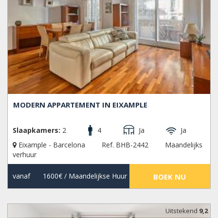
MODERN APPARTEMENT IN EIXAMPLE
Slaapkamers:
2
4
Ja
Ja
Eixample - Barcelona
Ref. BHB-2442
Maandelijks
verhuur
vanaf
1600€
/ Maandelijkse Huur
BOEK NU
Uitstekend
9,2