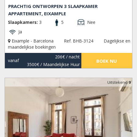
PRACHTIG ONTWORPEN 3 SLAAPKAMER
APPARTEMENT, EIXAMPLE
Slaapkamers:
3
5
Nee
Ja
Eixample - Barcelona
Ref. BHB-3124
Dagelijkse en
maandelijkse boekingen
206€
/ nacht
vanaf
BOEK NU
3500€
/ Maandelijkse Huur
Uitstekend
9