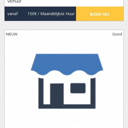
verhuur
vanaf
150€
/ Maandelijkse Huur
BOEK NU
NIEUW
Goed