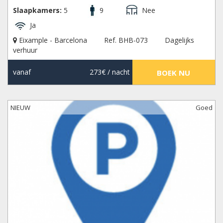
Slaapkamers:
5
9
Nee
Ja
Eixample - Barcelona
Ref. BHB-073
Dagelijks
verhuur
vanaf
273€
/ nacht
BOEK NU
NIEUW
Goed