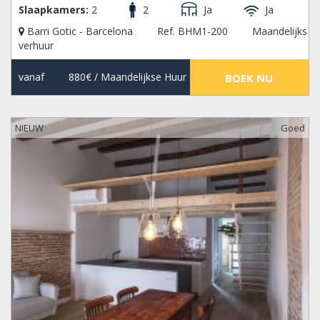
Slaapkamers:
2
2
Ja
Ja
Barri Gotic - Barcelona
Ref. BHM1-200
Maandelijks
verhuur
vanaf
880€
/ Maandelijkse Huur
BOEK NU
NIEUW
Goed