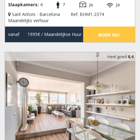
Slaapkamers:
4
7
Ja
Ja
Sant Antoni - Barcelona
Ref. BHM1-2374
Maandelijks verhuur
vanaf
1995€
/ Maandelijkse Huur
BOEK NU
Heel goed
8,6