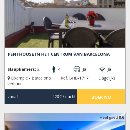
PENTHOUSE IN HET CENTRUM VAN BARCELONA
Slaapkamers:
2
4
Ja
Ja
Eixample - Barcelona
Ref. BHB-1717
Dagelijks
verhuur
vanaf
420€
/ nacht
BOEK NU
Heel goed
8,6