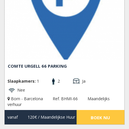
COMTE URGELL 66 PARKING
Slaapkamers:
1
2
Ja
Nee
Born - Barcelona
Ref. BHMI-66
Maandelijks
verhuur
vanaf
120€
/ Maandelijkse Huur
BOEK NU