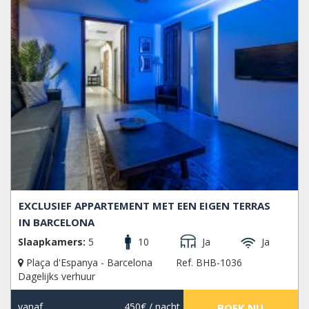
EXCLUSIEF APPARTEMENT MET EEN EIGEN TERRAS
IN BARCELONA
Slaapkamers:
5
10
Ja
Ja
Plaça d'Espanya - Barcelona
Ref. BHB-1036
Dagelijks verhuur
vanaf
450€
/ nacht
BOEK NU