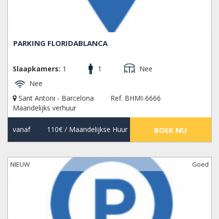
PARKING FLORIDABLANCA
Slaapkamers:
1
1
Nee
Nee
Sant Antoni - Barcelona
Ref. BHMI-6666
Maandelijks verhuur
vanaf
110€
/ Maandelijkse Huur
BOEK NU
NIEUW
Goed