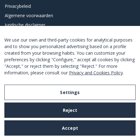
Privacybeleid
Algemene voorwaarden
Juridische disclaimer
Overzicht
We use our own and third-party cookies for analytical purposes
WERK MET ONS
and to show you personalized advertising based on a profile
created from your browsing habits. You can customize your
Affiliaties
preferences by clicking "Configure," accept all cookies by clicking
"Accept," or reject them by selecting "Reject." For more
Partners
information, please consult our
Privacy and Cookies Policy
.
Stages Barcelona
Stages op afstand
Settings
Werk met ons samen
HULP & INFO
Reject
FAQ’s
Accept
Inchecken & Uitchecken
Hoe kan ik boeken