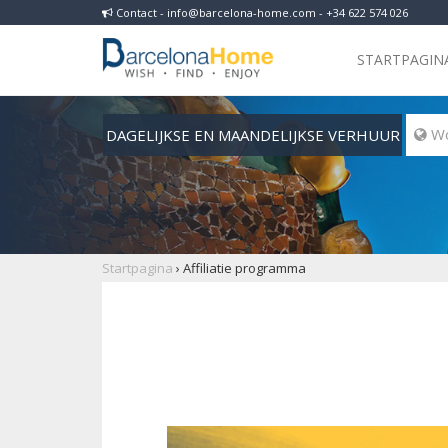
Contact - info@barcelona-home.com - +34 622 574 026
STARTPAGIN
DAGELIJKSE EN MAANDELIJKSE VERHUUR
 Wo
Startpagina
›
Affiliatie programma