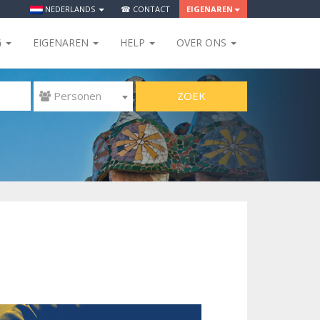
NEDERLANDS
☎ CONTACT
EIGENAREN
G
EIGENAREN
HELP
OVER ONS
ZOEK
 Personen