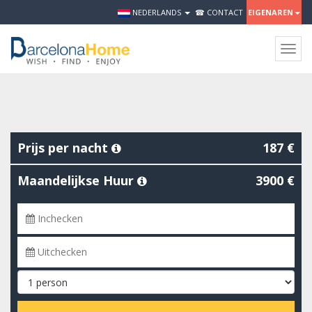
NEDERLANDS
☎ CONTACT
EIGENAREN
Togg
navig
Prijs per nacht
187 €
Maandelijkse Huur
3900 €