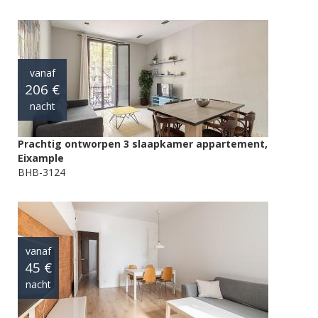
vanaf
206 €
nacht
Prachtig ontworpen 3 slaapkamer appartement,
Eixample
BHB-3124
vanaf
45 €
nacht