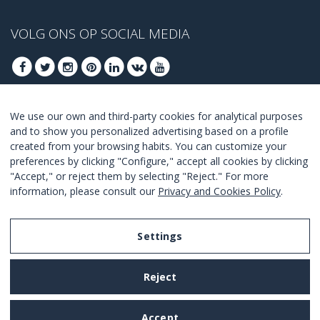
VOLG ONS OP SOCIAL MEDIA
We use our own and third-party cookies for analytical purposes
MELD U AAN VOOR ONZE BESTE DEALS
and to show you personalized advertising based on a profile
created from your browsing habits. You can customize your
AANMELDEN
preferences by clicking "Configure," accept all cookies by clicking
"Accept," or reject them by selecting "Reject." For more
Ik ga akkoord met de
voorwaarden en condities
.
information, please consult our
Privacy and Cookies Policy
.
Settings
Legal Notice
Reject
Privacy and Cookies Policy
Terms and Conditions of Use
Accept