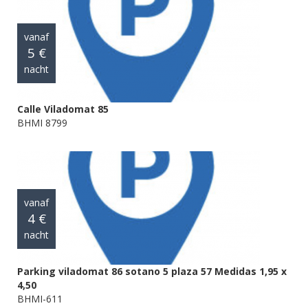
vanaf
5 €
nacht
Calle Viladomat 85
BHMI 8799
vanaf
4 €
nacht
Parking viladomat 86 sotano 5 plaza 57 Medidas 1,95 x
4,50
BHMI-611