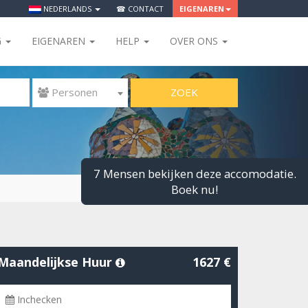
NEDERLANDS
☎ CONTACT
EIGENAREN
G
EIGENAREN
HELP
OVER ONS
ZOEK
 Personen
7 Mensen bekijken deze accomodatie.
Boek nu!
Maandelijkse Huur
1627 €