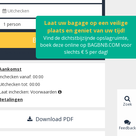
Laat uw bagage op een veilige
plaats en geniet van uw tijd!
Vind de dichtstbijzijnde opslagruimte,
BEREKENEN
boek deze online op BAGBNB.COM voor
slechts € 5 per dag!
Bekijk beschikbaarheid
Aankomst
Inchecken vanaf: 00:00
Uitchecken tot: 00:00
Laat inchecken:
Voorwaarden
Betalingen
Zoek
Download PDF
Feedback