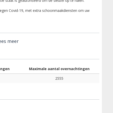
e staat is geautoriseerd om de sleutel op te halen.
tegen Covid-19, met extra schoonmaakdiensten om uw
ees meer
ingen
Maximale aantal overnachtingen
2555