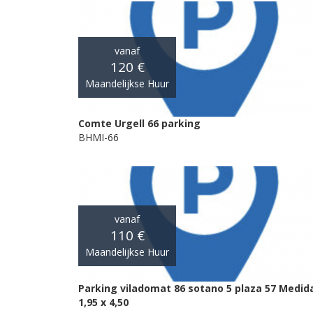
vanaf
120 €
Maandelijkse Huur
Comte Urgell 66 parking
BHMI-66
vanaf
110 €
Maandelijkse Huur
Parking viladomat 86 sotano 5 plaza 57 Medid
1,95 x 4,50