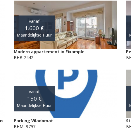
vanaf
1.600 €
Maandelijkse Huur
M
Modern appartement in Eixample
Pe
BHB-2442
BH
vanaf
150 €
Maandelijkse Huur
M
as
Parking Viladomat
St
BHMI-9797
B