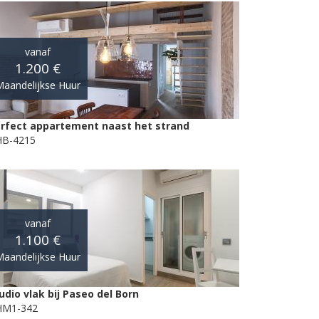
vanaf
1.200 €
aandelijkse Huur
rfect appartement naast het strand
B-4215
vanaf
1.100 €
aandelijkse Huur
udio vlak bij Paseo del Born
HM1-342