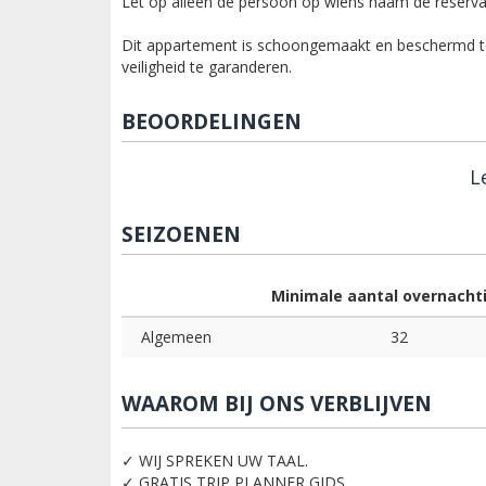
Let op alleen de persoon op wiens naam de reservati
Dit appartement is schoongemaakt en beschermd 
veiligheid te garanderen.
BEOORDELINGEN
L
SEIZOENEN
Minimale aantal overnacht
Algemeen
32
WAAROM BIJ ONS VERBLIJVEN
✓ WIJ SPREKEN UW TAAL.
✓ GRATIS TRIP PLANNER GIDS.