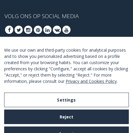
VOLG ONS OP SOCIAL MEDIA
We use our own and third-party cookies for analytical purposes
MELD U AAN VOOR ONZE BESTE DEALS
and to show you personalized advertising based on a profile
created from your browsing habits. You can customize your
AANMELDEN
preferences by clicking "Configure," accept all cookies by clicking
"Accept," or reject them by selecting "Reject." For more
Ik ga akkoord met de
voorwaarden en condities
.
information, please consult our
Privacy and Cookies Policy
.
Settings
Legal Notice
Reject
Privacy and Cookies Policy
Terms and Conditions of Use