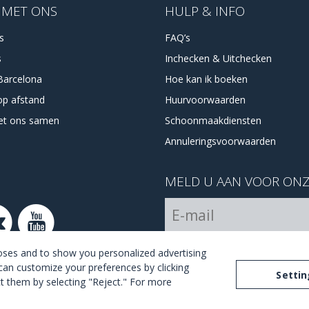
 MET ONS
HULP & INFO
es
FAQ’s
s
Inchecken & Uitchecken
Barcelona
Hoe kan ik boeken
op afstand
Huurvoorwaarden
et ons samen
Schoonmaakdiensten
Annuleringsvoorwaarden
MELD U AAN VOOR ONZ
Ik ga akkoord met de
voorwa
poses and to show you personalized advertising
can customize your preferences by clicking
Settin
ect them by selecting "Reject." For more
otice
Privacy and Cookies Policy
Terms and Conditions of Use
Se