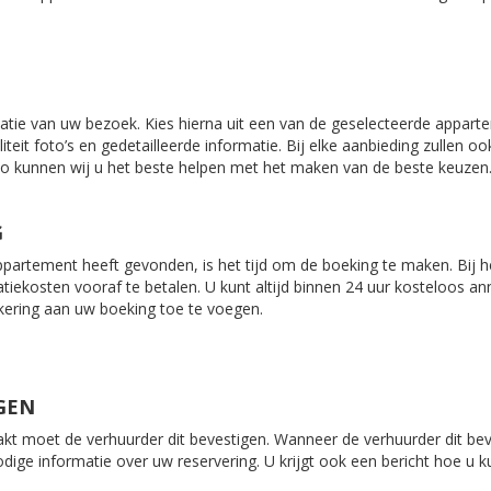
tie van uw bezoek. Kies hierna uit een van de geselecteerde appartem
eit foto’s en gedetailleerde informatie. Bij elke aanbieding zullen oo
zo kunnen wij u het beste helpen met het maken van de beste keuzen
G
ppartement heeft gevonden, is het tijd om de boeking te maken. Bij 
tiekosten vooraf te betalen. U kunt altijd binnen 24 uur kosteloos ann
kering aan uw boeking toe te voegen.
GEN
kt moet de verhuurder dit bevestigen. Wanneer de verhuurder dit bev
nodige informatie over uw reservering. U krijgt ook een bericht hoe u