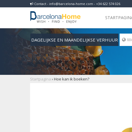
Contact - info@barcelona-home.com - +34 622 574 026
STARTPAGIN
DAGELIJKSE EN MAANDELIJKSE VERHUUR
 Wo
Startpagina
›
Hoe kan ik boeken?