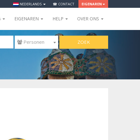
NEDERLANDS
☎ CONTACT
EIGENAREN
G
EIGENAREN
HELP
OVER ONS
ZOEK
 Personen