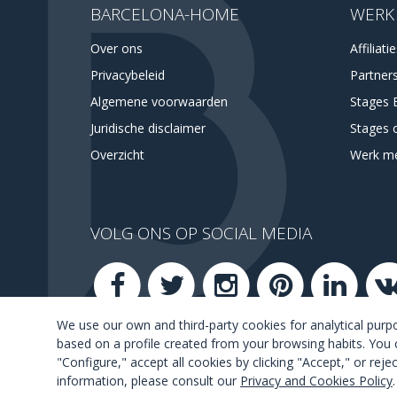
BARCELONA-HOME
WERK
Over ons
Affiliati
Privacybeleid
Partner
Algemene voorwaarden
Stages 
Juridische disclaimer
Stages 
Overzicht
Werk m
VOLG ONS OP SOCIAL MEDIA
We use our own and third-party cookies for analytical pur
based on a profile created from your browsing habits. You 
"Configure," accept all cookies by clicking "Accept," or rej
information, please consult our
Privacy and Cookies Policy
.
Legal N