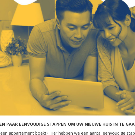
EN PAAR EENVOUDIGE STAPPEN OM UW NIEUWE HUIS IN TE GA
u een appartement boekt? Hier hebben we een aantal eenvoudige sta