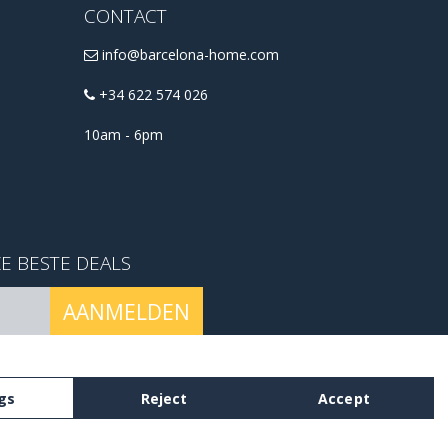
CONTACT
info@barcelona-home.com
+34 622 574 026
10am - 6pm
E BESTE DEALS
AANMELDEN
arden en condities
.
gs
Reject
Accept
ttings