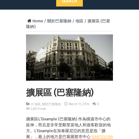
SEARCH
Home
/
關於巴塞隆納
/
地區
/
擴展區 (巴塞
隆納)
擴展區 (巴塞隆納)
in
地區
,
關於巴塞隆納
March 11, 2016
0
2,415 Views
擴展區L’Eixample (巴塞隆納) 作為橫過市中心的
延伸，而且是非常受鄰里當地人和遊客歡迎的地
方。L’Eixample在加泰羅尼亞的意思是指「擴
展」，最上的地方是巴塞羅那市中心
BARCELONA