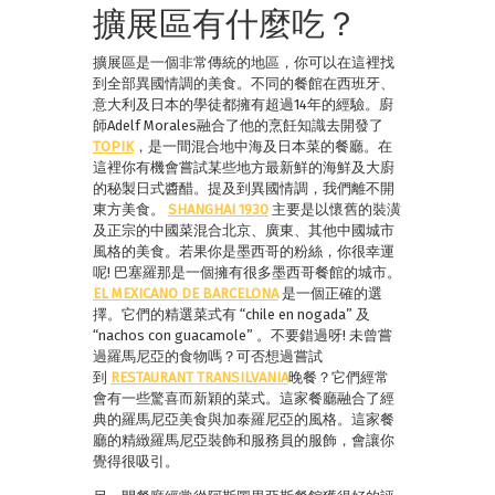
擴展區有什麼吃？
擴展區是一個非常傳統的地區，你可以在這裡找
到全部異國情調的美食。不同的餐館在西班牙、
意大利及日本的學徒都擁有超過14年的經驗。廚
師Adelf Morales融合了他的烹飪知識去開發了
TOPIK
，是一間混合地中海及日本菜的餐廳。在
這裡你有機會嘗試某些地方最新鮮的海鮮及大廚
的秘製日式醬醋。提及到異國情調，我們離不開
東方美食。
SHANGHAI 1930
主要是以懷舊的裝潢
及正宗的中國菜混合北京、廣東、其他中國城市
風格的美食。若果你是墨西哥的粉絲，你很幸運
呢! 巴塞羅那是一個擁有很多墨西哥餐館的城市。
EL MEXICANO DE BARCELONA
是一個正確的選
擇。它們的精選菜式有 “chile en nogada” 及
“nachos con guacamole” 。不要錯過呀! 未曾嘗
過羅馬尼亞的食物嗎？可否想過嘗試
到
RESTAURANT TRANSILVANIA
晚餐？它們經常
會有一些驚喜而新穎的菜式。這家餐廳融合了經
典的羅馬尼亞美食與加泰羅尼亞的風格。這家餐
廳的精緻羅馬尼亞裝飾和服務員的服飾，會讓你
覺得很吸引。