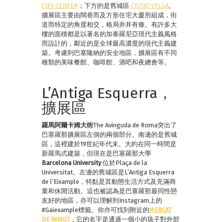
CITY CENTER
；下方的是舊城區
CIUTAT VELLA
。
擴展區主要由闊巷而及方形住宅大廈所組成，街
道而特定的角度相交，格局井井有條。有許多大
樓的面積都是以著名的加泰羅尼亞現代主義風格
而設計的，鄰近的是全球最高濃度的現代主義建
築。考慮到巴塞隆納的安全地區，擴展區有不同
種類的美味餐館、咖啡館、酒吧和夜總會等。
L’Antiga Esquerra，
擴展區
羅馬
阿
爾
卡姆大街
The Avinguda de Roma突出了
巴塞羅那擴展區左側的兩個部分。南邊的是舊城
區，這裡建於19世紀年代末。大約在同一時間是
新羅馬式建築，但現在是巴塞羅那大學
Barcelona University
位於Plaça de la
Universitat。左邊的舊城區是L’Antiga Esquerra
de l’Eixample，特點是其動態生活方式及充滿商
業和休閒活動。這也被認為是巴塞羅那最同性戀
友好的地區，亦可以理解到Instagram上的
#Gaiexample標籤。你亦可找到附近的
MERCAT
DE NINOT
，它的名字是通過一個小的孩子對外部