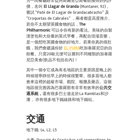
另一間餐廳經常從阿斯圖里亞斯餐館獲得好的評
價，名叫
El Llagar de Granda
(Muntaner, 92) 。
嘗試 “Paté de El Lagar de Grandacabracho” 及
“Croquetas de Cabrales” ，兩者都是高度推介。
若你不太期望英國食物的話，
The
Philharmonic
可以令你有新的看法。美味的自製
漢堡包和大份量的英式早餐，再配合現場音樂，
是一個想吃英國食物的好地方。若果你真的很肚
餓，我們會建議你於
EL PUMA
吃加泰羅尼亞的自
助餐。只需20歐元便可以嘗到不同種類的加泰羅
尼亞美食(飲品不包括在內)！
其中一個令它成為有名地區的主要原因是晚上的
時候很寧靜但早上的時候很繁華。很多當地人都
會來這裡的超級市場、戲院、報攤及藥店。這個
地區很完善因為巴塞羅那有非常有效率的
公共交
通系統，
還有很多巴士遊走於La Ramblas和沙
灘， 亦有很多地下鐵線路和地下鐵站。
交通
地下鐵: L4, L2, L5
火車: Passeig de Gracia has rail connections to