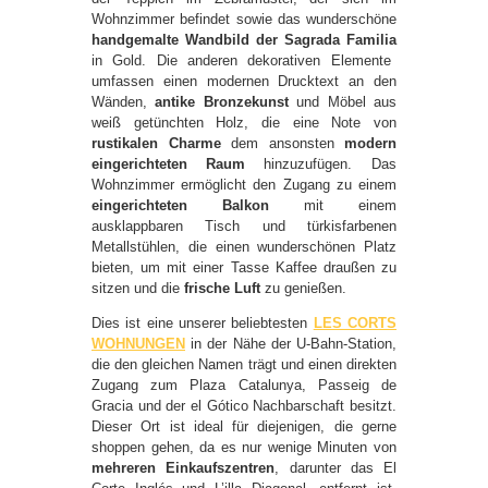
Wohnzimmer befindet sowie das wunderschöne
handgemalte Wandbild der Sagrada Familia
in Gold. Die anderen dekorativen Elemente
umfassen einen modernen Drucktext an den
Wänden,
antike Bronzekunst
und Möbel aus
weiß getünchten Holz, die eine Note von
rustikalen Charme
dem ansonsten
modern
eingerichteten
Raum
hinzuzufügen. Das
Wohnzimmer ermöglicht den Zugang zu einem
eingerichteten Balkon
mit einem
ausklappbaren Tisch und türkisfarbenen
Metallstühlen, die einen wunderschönen Platz
bieten, um mit einer Tasse Kaffee draußen zu
sitzen und die
frische Luft
zu genießen.
Dies ist eine unserer beliebtesten
LES CORTS
WOHNUNGEN
in der Nähe der U-Bahn-Station,
die den gleichen Namen trägt und einen direkten
Zugang zum Plaza Catalunya, Passeig de
Gracia und der el Gótico Nachbarschaft besitzt.
Dieser Ort ist ideal für diejenigen, die gerne
shoppen gehen, da es nur wenige Minuten von
mehreren Einkaufszentren
, darunter das El