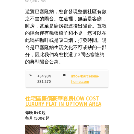
2,038 Views
遊覽巴塞隆納，您會發現整個社區有數
之不盡的陽台。在這裡，無論是客廳，
睡房，甚至是廚房都連接出陽台。寬敞
的陽台伴有幾張椅子和小桌，您可以在
此喝杯咖啡或是吸口烟，打發時間。陽
台是巴塞隆納生活文化不可或缺的一部
分，因此我們為您挑選了
3
間巴塞隆納
的典型陽台公寓
。
+34 934
info@barcelona-
231 270
home.com
住宅區廉價豪華套房LOW COST
LUXURY FLAT IN UPTOWN AREA
每晚 84€ 起
每月 1500€ 起