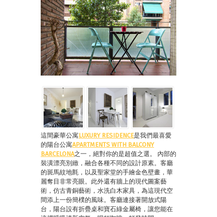
這間豪華公寓
LUXURY RESIDENCE
是我們最喜愛
的陽台公寓
APARTMENTS WITH BALCONY
BARCELONA
之一，絕對你的是超值之選。 內部的
裝潢漂亮別緻，融合各種不同的設計原素。客廳
的斑馬紋地氈，以及聖家堂的手繪金色壁畫，華
麗奪目非常亮眼。此外還有牆上的現代圖案藝
術，仿古青銅藝術，水洗白木家具，為這現代空
間添上一份簡樸的風味。客廳連接著開放式陽
台，陽台設有折疊桌和寶石綠金屬椅，讓您能在