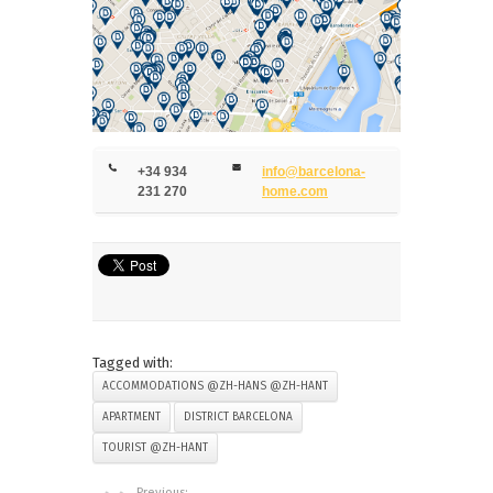
+34 934
info@barcelona-
231 270
home.com
Tagged with:
ACCOMMODATIONS @ZH-HANS @ZH-HANT
APARTMENT
DISTRICT BARCELONA
TOURIST @ZH-HANT
Previous: