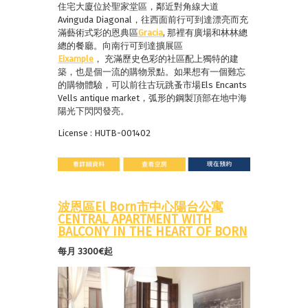
住宅大廈位於聖家堂區，鄰近對角線大道
Avinguda Diagonal，往西面前行可到達漂亮而充
滿藝術式彩的恩典區
Gracia
, 那裡有廣場和林林總
總的餐廳。向南行可到達擴展區
Eixample
， 充滿歷史色彩的社區配上獨特的建
築，也是個一流的購物景點。如果想有一個難忘
的購物體驗，可以前往古玩跳蚤市場Els Encants
Vells antique market，弧形的鋼製頂部在地中海
陽光下閃閃發亮。
License : HUTB-001402
波恩區El Born市中心陽台公寓
CENTRAL APARTMENT WITH
BALCONY IN THE HEART OF BORN
每月 3300€起