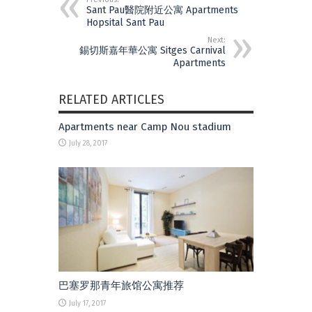
Sant Pau醫院附近公寓 Apartments
Hopsital Sant Pau
Next:
錫切斯嘉年華公寓 Sitges Carnival
Apartments
RELATED ARTICLES
Apartments near Camp Nou stadium
July 28, 2017
巴塞罗那青年旅馆公寓推荐
July 17, 2017