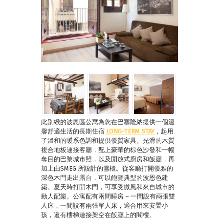
此別緻的波恩區公寓為您在巴塞隆納提供一個溫
馨舒適生活的長期住宿
LONG-TERM STAY
，起用
了溫和的暖系色調和提供優質家具。光滑的木質
複合地板連接客廳，配上豪華的棕色沙發和一幅
奪目的巴黎城市照，以及開放式廚房和飯廳，再
加上由SMEG 所設計的雪櫃。從客廳打開優雅的
深色木門走出露台，可以飽覽典型的波恩色建
築。夏天時打開木門，可享受微風和來自城市的
動人配樂。公寓配有兩間睡房 – 一間設有兩張雙
人床，一間設有兩張單人床，適合用來安置小
孩，還有樓梯連接架空在飯廳上的閣樓。