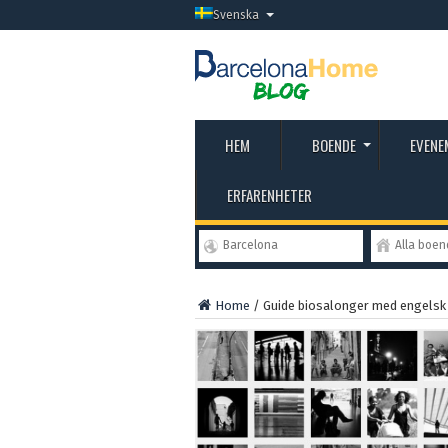
Svenska
HEM
BOENDE
EVENE
ERFARENHETER
Barcelona
Alla boe
Home
/
Guide biosalonger med engelsk t