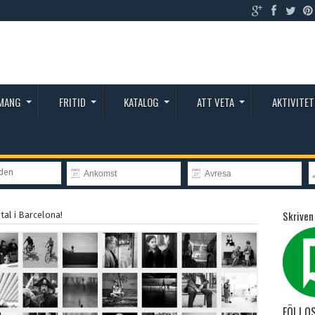
MANG
FRITID
KATALOG
ATT VETA
AKTIVITET
nden
Skriven
al i Barcelona!
FÖLJ O