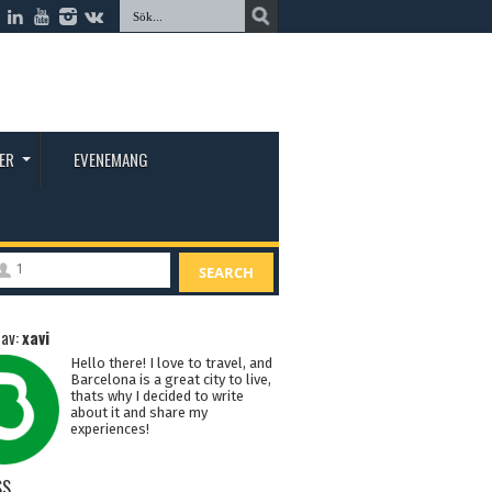
ER
EVENEMANG
1
SEARCH
 av:
xavi
Hello there! I love to travel, and
Barcelona is a great city to live,
thats why I decided to write
about it and share my
experiences!
SS