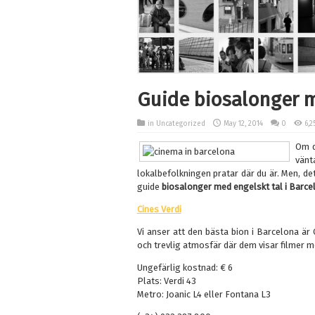
Guide biosalonger m
in Uncategorized
May 12, 2014
0
6,2
Om d
vänt
lokalbefolkningen pratar där du är. Men, de
guide
biosalonger med engelskt tal i Barce
Cines Verdi
Vi anser att den bästa bion i Barcelona är
och trevlig atmosfär där dem visar filmer m
Ungefärlig kostnad: € 6
Plats: Verdi 43
Metro: Joanic L4 eller Fontana L3