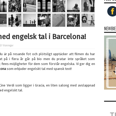
NEWBIE
ed engelsk tal i Barcelona!
53 Visningar
u är på resande fot och plötsligt upptäcker att filmen du har
at på i flera år går på bio men du pratar inte språket som
t finns möjligheter för dem som förstår engelska. Vi ger dig en
lona
som erbjuder engelskt tal med spansk text!
 Cine Verdi som ligger i Gracia, en liten salong med avslappnad
ed engelskt tal.