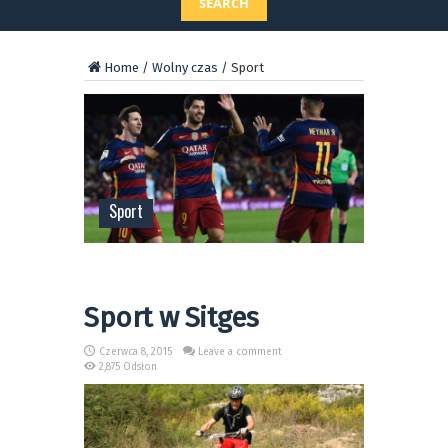
SEARCH
Home
/
Wolny czas
/
Sport
Sport
Sport w Sitges
Czerwca 8, 2015
Leave a comment
2,875 Odsłon