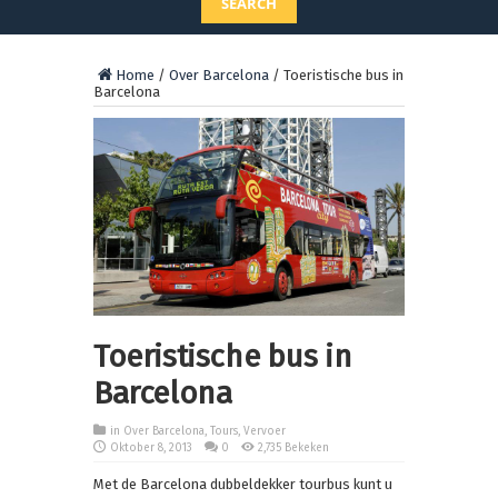
SEARCH
Home
/
Over Barcelona
/
Toeristische bus in
Barcelona
Toeristische bus in
Barcelona
in
Over Barcelona
,
Tours
,
Vervoer
Oktober 8, 2013
0
2,735 Bekeken
Met de Barcelona dubbeldekker tourbus kunt u