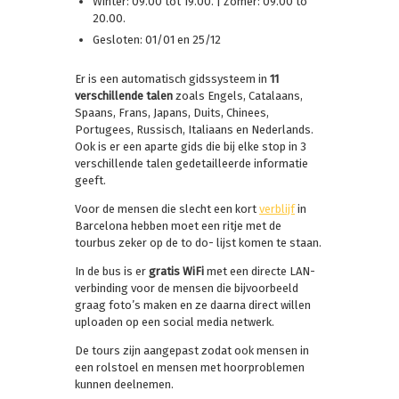
Winter: 09.00 tot 19.00. | Zomer: 09.00 to
20.00.
Gesloten: 01/01 en 25/12
Er is een automatisch gidssysteem in
11
verschillende talen
zoals Engels, Catalaans,
Spaans, Frans, Japans, Duits, Chinees,
Portugees, Russisch, Italiaans en Nederlands.
Ook is er een aparte gids die bij elke stop in 3
verschillende talen gedetailleerde informatie
geeft.
Voor de mensen die slecht een kort
verblijf
in
Barcelona hebben moet een ritje met de
tourbus zeker op de to do- lijst komen te staan.
In de bus is er
gratis WiFi
met een directe LAN-
verbinding voor de mensen die bijvoorbeeld
graag foto’s maken en ze daarna direct willen
uploaden op een social media netwerk.
De tours zijn aangepast zodat ook mensen in
een rolstoel en mensen met hoorproblemen
kunnen deelnemen.