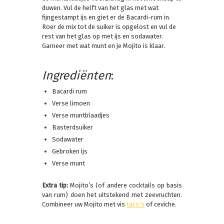
duwen. Vul de helft van het glas met wat
fijngestampt ijs en giet er de Bacardi-rum in.
Roer de mix tot de suiker is opgelost en vul de
rest van het glas op met ijs en sodawater.
Garneer met wat munt en je Mojito is klaar.
Ingrediënten
:
Bacardi rum
Verse limoen
Verse muntblaadjes
Basterdsuiker
Sodawater
Gebroken ijs
Verse munt
Extra tip:
Mojito’s (of andere cocktails op basis
van rum) doen het uitstekend met zeevruchten.
Combineer uw Mojito met vis
taco’s
of ceviche.