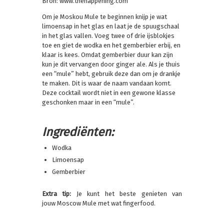
Bron: www.thehappening.com
Om je Moskou Mule te beginnen knijp je wat
limoensap in het glas en laat je de spuugschaal
in het glas vallen. Voeg twee of drie ijsblokjes
toe en giet de wodka en het gemberbier erbij, en
klaar is kees. Omdat gemberbier duur kan zijn
kun je dit vervangen door ginger ale. Als je thuis
een “mule” hebt, gebruik deze dan om je drankje
te maken. Dit is waar de naam vandaan komt.
Deze cocktail wordt niet in een gewone klasse
geschonken maar in een “mule”.
Ingrediënten:
Wodka
Limoensap
Gemberbier
Extra tip:
Je kunt het beste genieten van
jouw Moscow Mule met wat fingerfood.