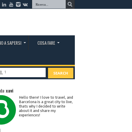
O A SAPERSI
COSA FARE
1
SEARCH
 da:
xavi
Hello there! I love to travel, and
Barcelona is a great city to live,
thats why I decided to write
about it and share my
experiences!
I