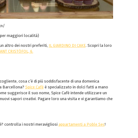
cn/
per maggiori località)
 altro dei nostri preferiti,
IL GIARDINO DI CAKE
. Scopri la loro
ANT CRISTÒFOL, 6.
cogliente, cosa c’è di più soddisfacente di una domenica
a a Barcellona?
Spice Café
è specializzato in dolci fatti a mano
Come suggerisce il suo nome, Spice Cafè intende utilizzare un
 nuovi sapori creativi. Pagare loro una visita e vi garantiamo che
é? controlla i nostri meravigliosi
appartamenti a Poble Sec
!