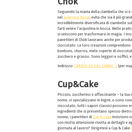
Ch
ök
Seguendo la mania della ciambella che si è s
nel
quartiere Raval
, evita che sia il più gr
incredibilmente diversificata di ciambelle s
farti venire l’acquolina in bocca. Nelle prati
si uniscono per trasformarsi in magia. I toss
panettieri di Chök lavorano anche per produrr
cioccolato. Le loro creazioni comprendono pa
bonbons, churros, mele coperte di cioccolato
zucchero e grasso. Sono leggeri e soffici, e 
Indirizzo:
CARRER DE DEL CARME, 3
(per mag
Cup&Cake
Piccolo, zuccherino e affascinante – la tua
nome, si specializzano in bigné, e sono conosc
cioccolato, tutti i sapori classici possono e
ingredienti che si presentano spesso dietro 
nonne, i panettieri di
Cup & Cake
insistono n
con molta attenzione rivolta ai dettagli e ag
giornata al lavoro? Dirigetevi a Cup & Cake