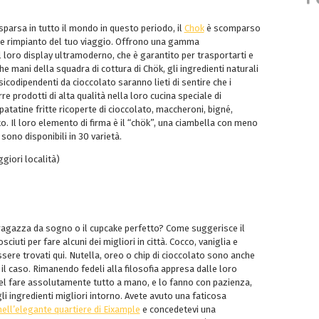
parsa in tutto il mondo in questo periodo, il
Chok
è scomparso
ande rimpianto del tuo viaggio. Offrono una gamma
ul loro display ultramoderno, che è garantito per trasportarti e
che mani della squadra di cottura di Chök, gli ingredienti naturali
icodipendenti da cioccolato saranno lieti di sentire che i
e prodotti di alta qualità nella loro cucina speciale di
tatine fritte ricoperte di cioccolato, maccheroni, bigné,
. Il loro elemento di firma è il “chök”, una ciambella con meno
sono disponibili in 30 varietà.
giori località)
 ragazza da sogno o il cupcake perfetto? Come suggerisce il
iuti per fare alcuni dei migliori in città. Cocco, vaniglia e
ssere trovati qui. Nutella, oreo o chip di cioccolato sono anche
il caso. Rimanendo fedeli alla filosofia appresa dalle loro
el fare assolutamente tutto a mano, e lo fanno con pazienza,
li ingredienti migliori intorno. Avete avuto una faticosa
nell’elegante quartiere di Eixample
e concedetevi una