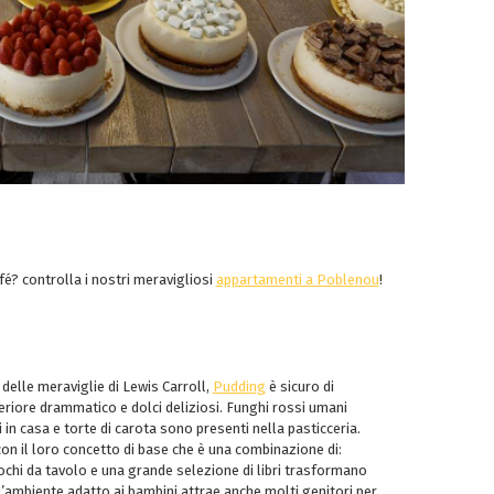
fé? controlla i nostri meravigliosi
appartamenti a Poblenou
!
delle meraviglie di Lewis Carroll,
Pudding
è sicuro di
teriore drammatico e dolci deliziosi. Funghi rossi umani
i in casa e torte di carota sono presenti nella pasticceria.
on il loro concetto di base che è una combinazione di:
ochi da tavolo e una grande selezione di libri trasformano
L’ambiente adatto ai bambini attrae anche molti genitori per