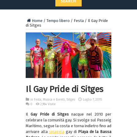
SEARCH
Home
/
Tempo libero
/
Festa
/
Il Gay Pride
di Sitges
Il Gay Pride di Sitges
in
Festa
,
Musica e Eventi
,
Sitges
Luglio 7, 2015
0
2,984 Visite
Il
Gay Pride di Sitges
nacque nel 2010 per
celebrare la comunità gay. Si svolge sul Passeig
Maritimo, segue la costa e torna indietro fino ad
arrivare alla
spiaggia
gay di
Playa de la Bassa