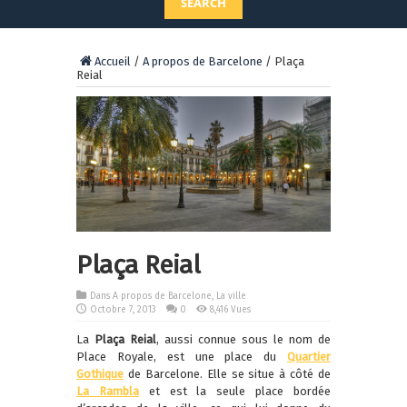
SEARCH
Accueil
/
A propos de Barcelone
/
Plaça
Reial
Plaça Reial
Dans
A propos de Barcelone
,
La ville
Octobre 7, 2013
0
8,416 Vues
La
Plaça Reial
, aussi connue sous le nom de
Place Royale, est une place du
Quartier
Gothique
de Barcelone. Elle se situe à côté de
La Rambla
et est la seule place bordée